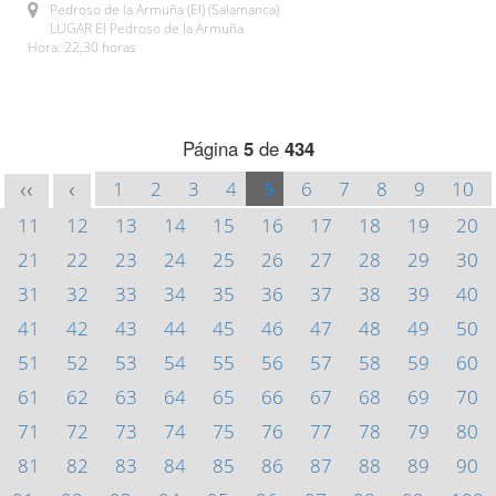
Pedroso de la Armuña (El) (Salamanca)
LUGAR El Pedroso de la Armuña
Hora: 22,30 horas
Página
5
de
434
1
2
3
4
5
6
7
8
9
10
<<
<
11
12
13
14
15
16
17
18
19
20
21
22
23
24
25
26
27
28
29
30
31
32
33
34
35
36
37
38
39
40
41
42
43
44
45
46
47
48
49
50
51
52
53
54
55
56
57
58
59
60
61
62
63
64
65
66
67
68
69
70
71
72
73
74
75
76
77
78
79
80
81
82
83
84
85
86
87
88
89
90