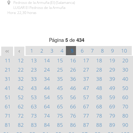
Pedroso de la Armuña (El) (Salamanca)
LUGAR El Pedroso de la Armuña
Hora: 22,30 horas
Página
5
de
434
1
2
3
4
5
6
7
8
9
10
<<
<
11
12
13
14
15
16
17
18
19
20
21
22
23
24
25
26
27
28
29
30
31
32
33
34
35
36
37
38
39
40
41
42
43
44
45
46
47
48
49
50
51
52
53
54
55
56
57
58
59
60
61
62
63
64
65
66
67
68
69
70
71
72
73
74
75
76
77
78
79
80
81
82
83
84
85
86
87
88
89
90