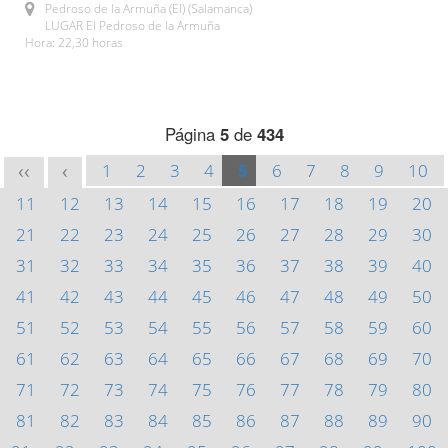
Pedroso de la Armuña (El) (Salamanca)
LUGAR El Pedroso de la Armuña
Hora: 22,30 horas
Página
5
de
434
1
2
3
4
5
6
7
8
9
10
<<
<
11
12
13
14
15
16
17
18
19
20
21
22
23
24
25
26
27
28
29
30
31
32
33
34
35
36
37
38
39
40
41
42
43
44
45
46
47
48
49
50
51
52
53
54
55
56
57
58
59
60
61
62
63
64
65
66
67
68
69
70
71
72
73
74
75
76
77
78
79
80
81
82
83
84
85
86
87
88
89
90