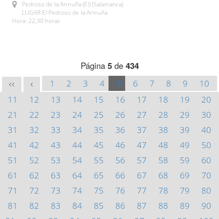
Pedroso de la Armuña (El) (Salamanca)
LUGAR El Pedroso de la Armuña
Hora: 22,30 horas
Página
5
de
434
1
2
3
4
5
6
7
8
9
10
<<
<
11
12
13
14
15
16
17
18
19
20
21
22
23
24
25
26
27
28
29
30
31
32
33
34
35
36
37
38
39
40
41
42
43
44
45
46
47
48
49
50
51
52
53
54
55
56
57
58
59
60
61
62
63
64
65
66
67
68
69
70
71
72
73
74
75
76
77
78
79
80
81
82
83
84
85
86
87
88
89
90