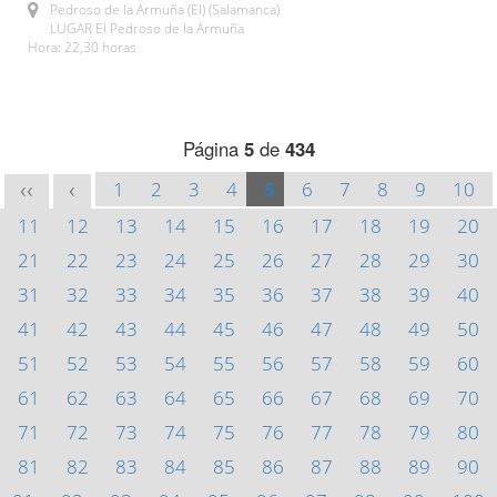
Pedroso de la Armuña (El) (Salamanca)
LUGAR El Pedroso de la Armuña
Hora: 22,30 horas
Página
5
de
434
1
2
3
4
5
6
7
8
9
10
<<
<
11
12
13
14
15
16
17
18
19
20
21
22
23
24
25
26
27
28
29
30
31
32
33
34
35
36
37
38
39
40
41
42
43
44
45
46
47
48
49
50
51
52
53
54
55
56
57
58
59
60
61
62
63
64
65
66
67
68
69
70
71
72
73
74
75
76
77
78
79
80
81
82
83
84
85
86
87
88
89
90