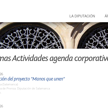
LA DIPUTACIÓN
Á
mas Actividades agenda corporativ
26
ción del proyecto "Manos que unen"
a (Salamanca)
la de Prensa. Diputación de Salamanca
h.
26