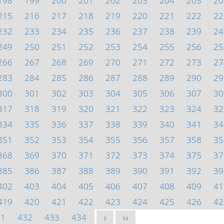
198
199
200
201
202
203
204
205
20
215
216
217
218
219
220
221
222
22
232
233
234
235
236
237
238
239
24
249
250
251
252
253
254
255
256
25
266
267
268
269
270
271
272
273
27
283
284
285
286
287
288
289
290
29
300
301
302
303
304
305
306
307
30
317
318
319
320
321
322
323
324
32
334
335
336
337
338
339
340
341
34
351
352
353
354
355
356
357
358
35
368
369
370
371
372
373
374
375
37
385
386
387
388
389
390
391
392
39
402
403
404
405
406
407
408
409
41
419
420
421
422
423
424
425
426
42
31
432
433
434
>
>>