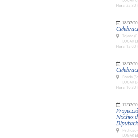
LUGAR Ga
Hora: 22,30 
18/07/20
Celebraci
Tejado (E
LUGAR El
Hora: 12,00 
18/07/20
Celebraci
Boada (S
LUGAR B
Hora: 10,30 
17/07/20
Proyecció
Noches de
Diputaci
Pedroso d
LUGAR El