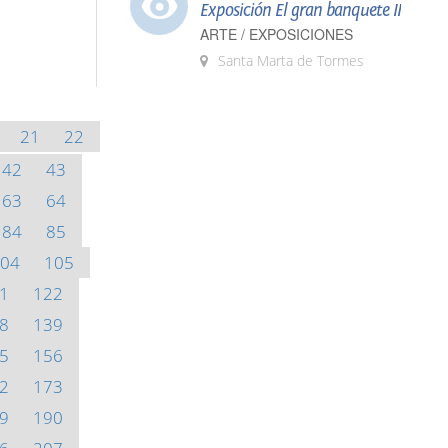
Exposición El gran banquete II
ARTE / EXPOSICIONES
Santa Marta de Tormes
21
22
42
43
63
64
84
85
04
105
1
122
8
139
5
156
2
173
9
190