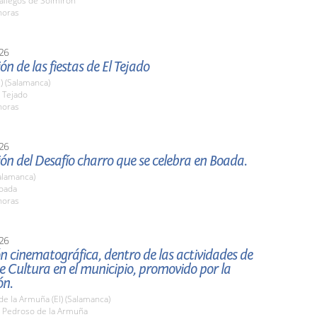
llegos de Solmirón
horas
26
ón de las fiestas de El Tejado
l) (Salamanca)
 Tejado
horas
26
ón del Desafío charro que se celebra en Boada.
alamanca)
oada
horas
26
n cinematográfica, dentro de las actividades de
 Cultura en el municipio, promovido por la
ón.
e la Armuña (El) (Salamanca)
 Pedroso de la Armuña