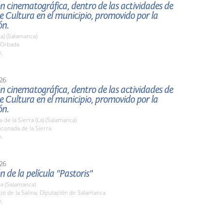
n cinematográfica, dentro de las actividades de
 Cultura en el municipio, promovido por la
ón.
a) (Salamanca)
a Orbada
h.
26
n cinematográfica, dentro de las actividades de
 Cultura en el municipio, promovido por la
ón.
 de la Sierra (La) (Salamanca)
nconada de la Sierra
h.
26
n de la película "Pastoris"
a (Salamanca)
tio de la Salina. Diputación de Salamanca
h.