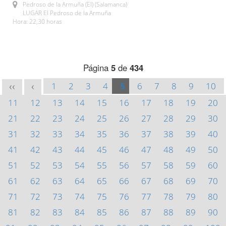
Pedroso de la Armuña (El) (Salamanca)
LUGAR El Pedroso de la Armuña
Hora: 22,30 horas
Página
5
de
434
1
2
3
4
5
6
7
8
9
10
<<
<
11
12
13
14
15
16
17
18
19
20
21
22
23
24
25
26
27
28
29
30
31
32
33
34
35
36
37
38
39
40
41
42
43
44
45
46
47
48
49
50
51
52
53
54
55
56
57
58
59
60
61
62
63
64
65
66
67
68
69
70
71
72
73
74
75
76
77
78
79
80
81
82
83
84
85
86
87
88
89
90