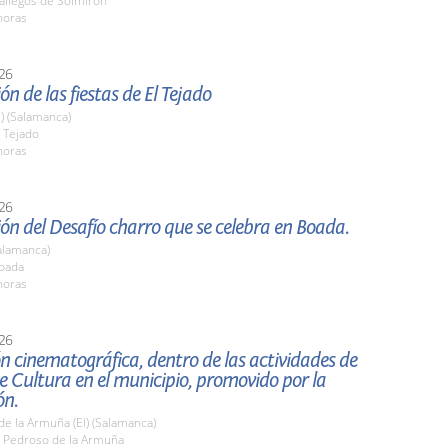
llegos de Solmirón
horas
26
ón de las fiestas de El Tejado
l) (Salamanca)
 Tejado
horas
26
ón del Desafío charro que se celebra en Boada.
alamanca)
oada
horas
26
n cinematográfica, dentro de las actividades de
 Cultura en el municipio, promovido por la
ón.
e la Armuña (El) (Salamanca)
 Pedroso de la Armuña