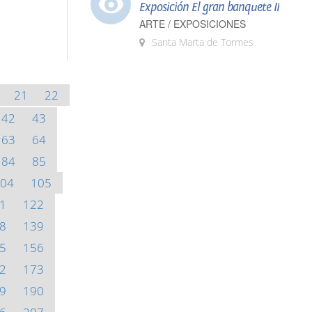
Exposición El gran banquete II
ARTE / EXPOSICIONES
Santa Marta de Tormes
21
22
42
43
63
64
84
85
04
105
1
122
8
139
5
156
2
173
9
190