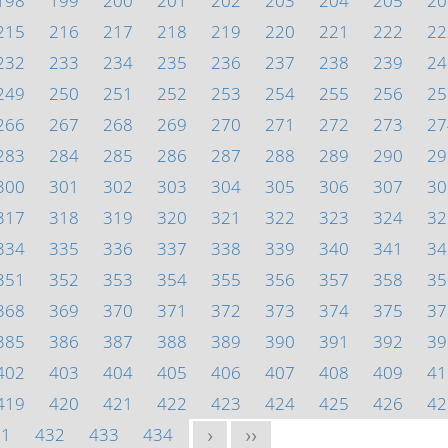
198
199
200
201
202
203
204
205
20
215
216
217
218
219
220
221
222
22
232
233
234
235
236
237
238
239
24
249
250
251
252
253
254
255
256
25
266
267
268
269
270
271
272
273
27
283
284
285
286
287
288
289
290
29
300
301
302
303
304
305
306
307
30
317
318
319
320
321
322
323
324
32
334
335
336
337
338
339
340
341
34
351
352
353
354
355
356
357
358
35
368
369
370
371
372
373
374
375
37
385
386
387
388
389
390
391
392
39
402
403
404
405
406
407
408
409
41
419
420
421
422
423
424
425
426
42
31
432
433
434
>
>>