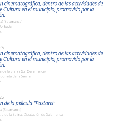
n cinematográfica, dentro de las actividades de
 Cultura en el municipio, promovido por la
ón.
a) (Salamanca)
a Orbada
h.
26
n cinematográfica, dentro de las actividades de
 Cultura en el municipio, promovido por la
ón.
 de la Sierra (La) (Salamanca)
nconada de la Sierra
h.
26
n de la película "Pastoris"
a (Salamanca)
tio de la Salina. Diputación de Salamanca
h.