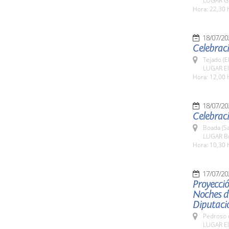
LUGAR Ga
Hora: 22,30 
18/07/20
Celebraci
Tejado (E
LUGAR El
Hora: 12,00 
18/07/20
Celebraci
Boada (S
LUGAR B
Hora: 10,30 
17/07/20
Proyecció
Noches de
Diputaci
Pedroso d
LUGAR El