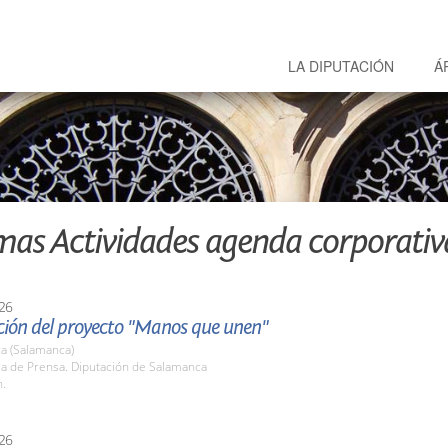
LA DIPUTACIÓN
Á
mas Actividades agenda corporativ
26
ción del proyecto "Manos que unen"
a (Salamanca)
la de Prensa. Diputación de Salamanca
h.
26