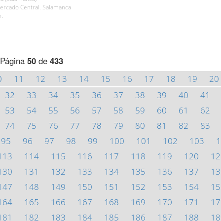
rcado Central. Salamanca
h.
Página
50
de
433
0
11
12
13
14
15
16
17
18
19
20
32
33
34
35
36
37
38
39
40
41
53
54
55
56
57
58
59
60
61
62
74
75
76
77
78
79
80
81
82
83
95
96
97
98
99
100
101
102
103
1
113
114
115
116
117
118
119
120
12
130
131
132
133
134
135
136
137
13
147
148
149
150
151
152
153
154
15
164
165
166
167
168
169
170
171
17
181
182
183
184
185
186
187
188
18