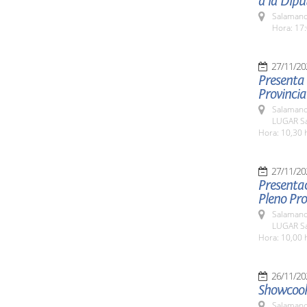
a la Dip
Salamanc
Hora: 17:
27/11/20
Presenta 
Provincia
Salamanc
LUGAR Sa
Hora: 10,30 
27/11/20
Presentac
Pleno Pro
Salamanc
LUGAR Sa
Hora: 10,00 
26/11/20
Showcook
Salamanc