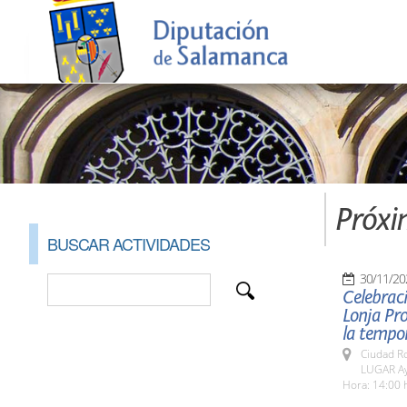
Próxi
BUSCAR ACTIVIDADES
30/11/20
Celebraci
Lonja Pro
la tempor
Ciudad R
LUGAR Ay
Hora: 14:00 