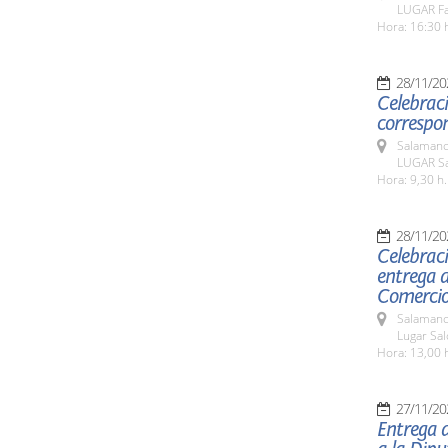
LUGAR Fa
Hora: 16:30 
28/11/20
Celebraci
correspo
Salamanc
LUGAR Sa
Hora: 9,30 h.
28/11/20
Celebraci
entrega 
Comercio
Salamanc
Lugar Sa
Hora: 13,00 
27/11/20
Entrega 