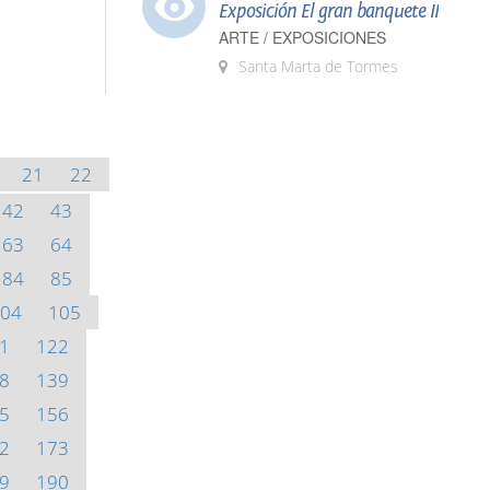
Exposición El gran banquete II
ARTE / EXPOSICIONES
Santa Marta de Tormes
21
22
42
43
63
64
84
85
04
105
1
122
8
139
5
156
2
173
9
190