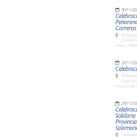
30/11/20
Celebraci
Peñaranda
Carreras
Peñarand
LUGAR Ca
Hora: 11:00 
29/11/20
Celebraci
Villamayo
Celebraci
Hora: 21,00 
29/11/20
Celebraci
Solidaria
Provincia
Salaman
Salamanc