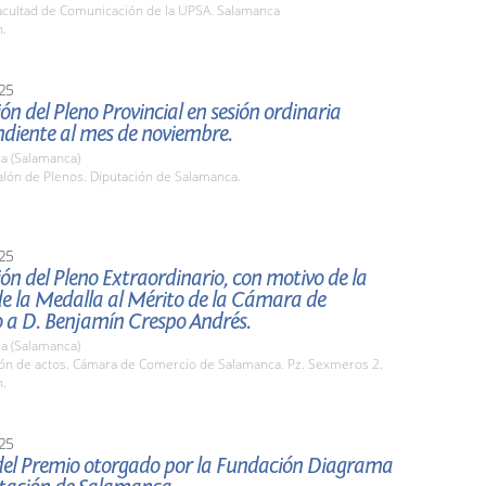
cultad de Comunicación de la UPSA. Salamanca
h.
25
ón del Pleno Provincial en sesión ordinaria
ndiente al mes de noviembre.
a (Salamanca)
lón de Plenos. Diputación de Salamanca.
25
ón del Pleno Extraordinario, con motivo de la
de la Medalla al Mérito de la Cámara de
 a D. Benjamín Crespo Andrés.
a (Salamanca)
lón de actos. Cámara de Comercio de Salamanca. Pz. Sexmeros 2.
h.
25
del Premio otorgado por la Fundación Diagrama