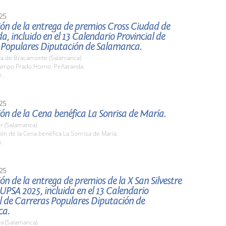
25
ón de la entrega de premios Cross Ciudad de
, incluido en el 13 Calendario Provincial de
 Populares Diputación de Salamanca.
a de Bracamonte (Salamanca)
mpo Prado Horno. Peñaranda.
h.
25
ón de la Cena benéfica La Sonrisa de María.
r (Salamanca)
ón de la Cena benéfica La Sonrisa de María.
h.
25
ón de la entrega de premios de la X San Silvestre
 UPSA 2025, incluida en el 13 Calendario
l de Carreras Populares Diputación de
ca.
a (Salamanca)