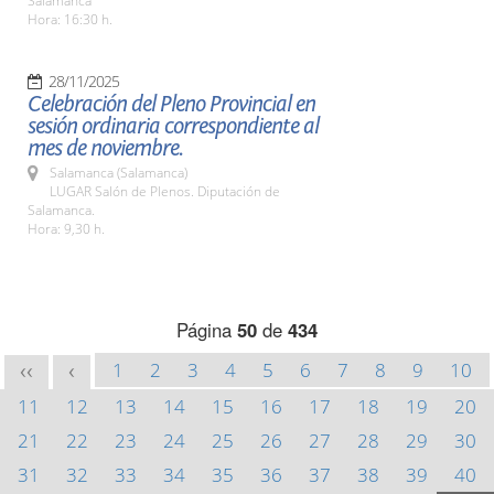
Salamanca
Hora: 16:30 h.
28/11/2025
Celebración del Pleno Provincial en
sesión ordinaria correspondiente al
mes de noviembre.
Salamanca (Salamanca)
LUGAR Salón de Plenos. Diputación de
Salamanca.
Hora: 9,30 h.
Página
50
de
434
1
2
3
4
5
6
7
8
9
10
<<
<
11
12
13
14
15
16
17
18
19
20
21
22
23
24
25
26
27
28
29
30
31
32
33
34
35
36
37
38
39
40