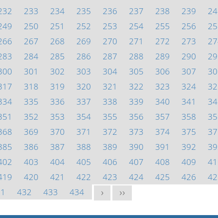
232
233
234
235
236
237
238
239
24
249
250
251
252
253
254
255
256
25
266
267
268
269
270
271
272
273
27
283
284
285
286
287
288
289
290
29
300
301
302
303
304
305
306
307
30
317
318
319
320
321
322
323
324
32
334
335
336
337
338
339
340
341
34
351
352
353
354
355
356
357
358
35
368
369
370
371
372
373
374
375
37
385
386
387
388
389
390
391
392
39
402
403
404
405
406
407
408
409
41
419
420
421
422
423
424
425
426
42
31
432
433
434
>
>>