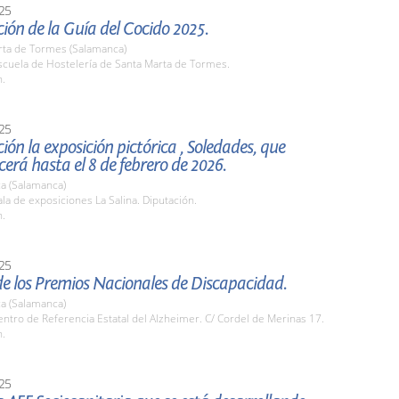
25
ión de la Guía del Cocido 2025.
rta de Tormes (Salamanca)
cuela de Hostelería de Santa Marta de Tormes.
h.
25
ión la exposición pictórica , Soledades, que
rá hasta el 8 de febrero de 2026.
a (Salamanca)
a de exposiciones La Salina. Diputación.
h.
25
e los Premios Nacionales de Discapacidad.
a (Salamanca)
tro de Referencia Estatal del Alzheimer. C/ Cordel de Merinas 17.
h.
25