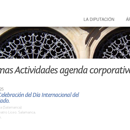
LA DIPUTACIÓN
Á
mas Actividades agenda corporativ
25
elebración del Día Internacional del
iado.
a (Salamanca)
atro Liceo. Salamanca.
h.