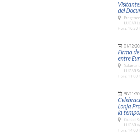
Visitante
del Docu
Fregeneda
LUGAR La
Hora: 10,30 h
01/12/20
Firma de 
entre Eur
Salamanc
LUGAR Sa
Hora: 11:00 
30/11/20
Celebraci
Lonja Pro
la tempor
Ciudad R
LUGAR Ay
Hora: 14:00 