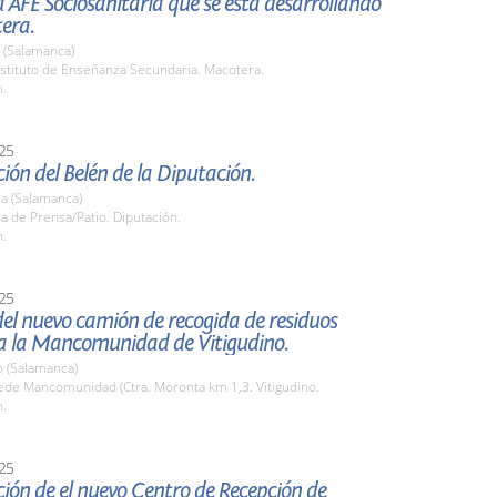
la AFE Sociosanitaria que se está desarrollando
era.
 (Salamanca)
stituto de Enseñanza Secundaria. Macotera.
h.
25
ión del Belén de la Diputación.
a (Salamanca)
la de Prensa/Patio. Diputación.
h.
25
el nuevo camión de recogida de residuos
a la Mancomunidad de Vitigudino.
o (Salamanca)
de Mancomunidad (Ctra. Moronta km 1,3. Vitigudino.
h.
25
ión de el nuevo Centro de Recepción de