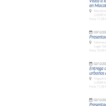
Visita a 
en Macot
Macotera
LUGAR In
Hora: 11:30 
03/12/20
Presentac
Salamanc
Lugar: Sa
Hora: 10:30 
02/12/20
Entrega d
urbanos 
Vitigudin
LUGAR Se
Hora: 11,30 
02/12/20
Presentac