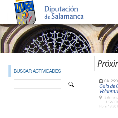
Próxi
BUSCAR ACTIVIDADES
04/12/20
Gala de C
Voluntar
Salamanc
LUGAR Te
Hora: 18,30 