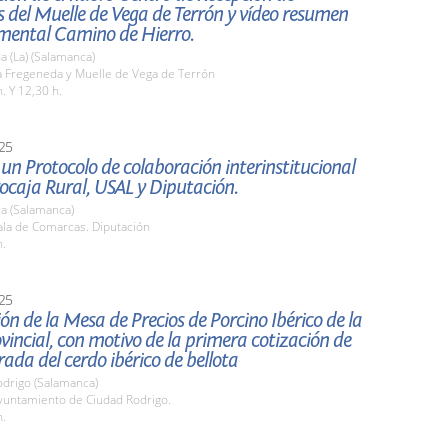
s del Muelle de Vega de Terrón y vídeo resumen
mental Camino de Hierro.
 (La) (Salamanca)
 Fregeneda y Muelle de Vega de Terrón
. Y 12,30 h.
25
un Protocolo de colaboración interinstitucional
ocaja Rural, USAL y Diputación.
a (Salamanca)
la de Comarcas. Diputación
h.
25
ón de la Mesa de Precios de Porcino Ibérico de la
vincial, con motivo de la primera cotización de
ada del cerdo ibérico de bellota
odrigo (Salamanca)
untamiento de Ciudad Rodrigo.
h.