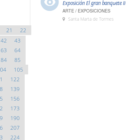
Exposición El gran banquete II
ARTE / EXPOSICIONES
Santa Marta de Tormes
21
22
42
43
63
64
84
85
04
105
1
122
8
139
5
156
2
173
9
190
6
207
3
224