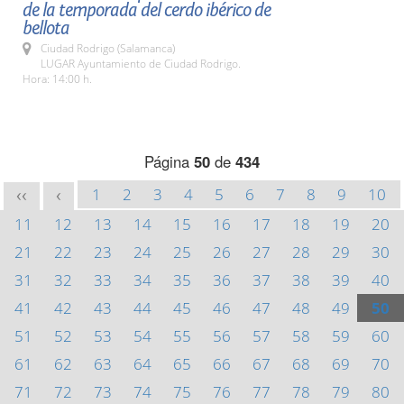
de la temporada del cerdo ibérico de
bellota
Ciudad Rodrigo (Salamanca)
LUGAR Ayuntamiento de Ciudad Rodrigo.
Hora: 14:00 h.
Página
50
de
434
1
2
3
4
5
6
7
8
9
10
<<
<
11
12
13
14
15
16
17
18
19
20
21
22
23
24
25
26
27
28
29
30
31
32
33
34
35
36
37
38
39
40
41
42
43
44
45
46
47
48
49
50
51
52
53
54
55
56
57
58
59
60
61
62
63
64
65
66
67
68
69
70
71
72
73
74
75
76
77
78
79
80