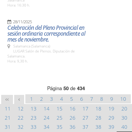
Salamanca
Hora: 16:30 h.
28/11/2025
Celebración del Pleno Provincial en
sesión ordinaria correspondiente al
mes de noviembre.
Salamanca (Salamanca)
LUGAR Salón de Plenos. Diputación de
Salamanca.
Hora: 9,30 h.
Página
50
de
434
1
2
3
4
5
6
7
8
9
10
<<
<
11
12
13
14
15
16
17
18
19
20
21
22
23
24
25
26
27
28
29
30
31
32
33
34
35
36
37
38
39
40