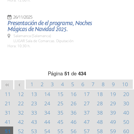
Hora: 12:00 h.
26/11/2025
Presentación de el programa, Noches
Mágicas de Navidad 2025.
Salamanca (Salamanca)
LUGAR Sala de Comarcas. Diputación
Hora: 10:30 h.
Página
51
de
434
1
2
3
4
5
6
7
8
9
10
<<
<
11
12
13
14
15
16
17
18
19
20
21
22
23
24
25
26
27
28
29
30
31
32
33
34
35
36
37
38
39
40
41
42
43
44
45
46
47
48
49
50
51
52
53
54
55
56
57
58
59
60