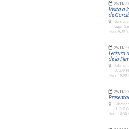
25/11/20
Visita a 
de Garcib
Garcibue
Lugar Gar
Hora: 9,30 h.
25/11/20
Lectura d
de la Eli
Salamanc
LUGAR Pl
Hora: 19:00 
25/11/20
Presentac
Salamanc
LUGAR Ca
Hora: 18:30 