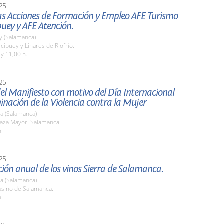
25
las Acciones de Formación y Empleo AFE Turismo
uey y AFE Atención.
y (Salamanca)
cibuey y Linares de Riofrío.
 y 11,00 h.
25
el Manifiesto con motivo del Día Internacional
minación de la Violencia contra la Mujer
a (Salamanca)
aza Mayor. Salamanca
h.
25
ión anual de los vinos Sierra de Salamanca.
a (Salamanca)
sino de Salamanca.
h.