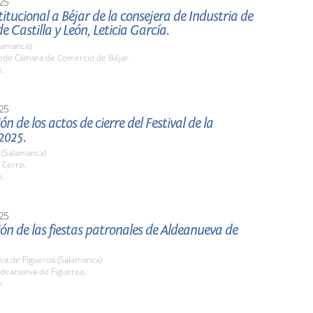
25
stitucional a Béjar de la consejera de Industria de
de Castilla y León, Leticia García.
lamanca)
de Cámara de Comercio de Béjar.
h.
25
n de los actos de cierre del Festival de la
2025.
) (Salamanca)
 Cerro.
h.
25
ón de las fiestas patronales de Aldeanueva de
va de Figueroa (Salamanca)
deanueva de Figueroa.
h.