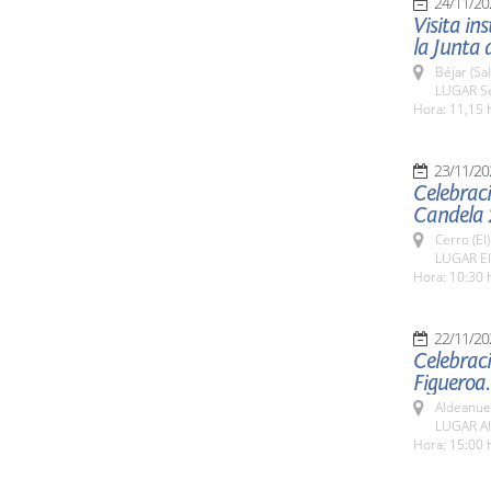
24/11/20
Visita in
la Junta 
Béjar (Sa
LUGAR Se
Hora: 11,15 
23/11/20
Celebració
Candela 
Cerro (El
LUGAR El
Hora: 10:30 
22/11/20
Celebraci
Figueroa.
Aldeanue
LUGAR Al
Hora: 15:00 