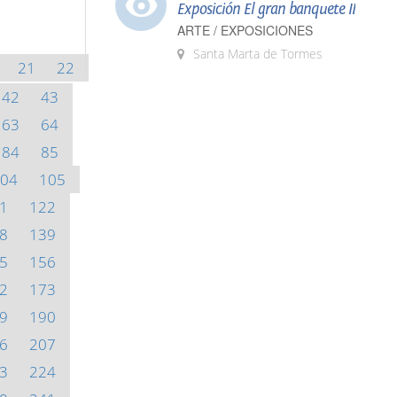
Exposición El gran banquete II
ARTE / EXPOSICIONES
Santa Marta de Tormes
21
22
42
43
63
64
84
85
04
105
1
122
8
139
5
156
2
173
9
190
6
207
3
224