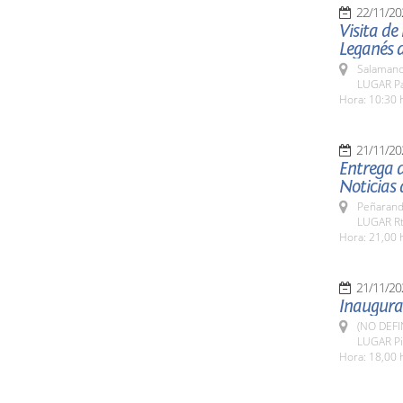
22/11/20
Visita de
Leganés 
Salamanc
LUGAR Pat
Hora: 10:30 
21/11/20
Entrega d
Noticias 
Peñarand
LUGAR Rt
Hora: 21,00 
21/11/20
Inaugurac
(NO DEFI
LUGAR Pi
Hora: 18,00 