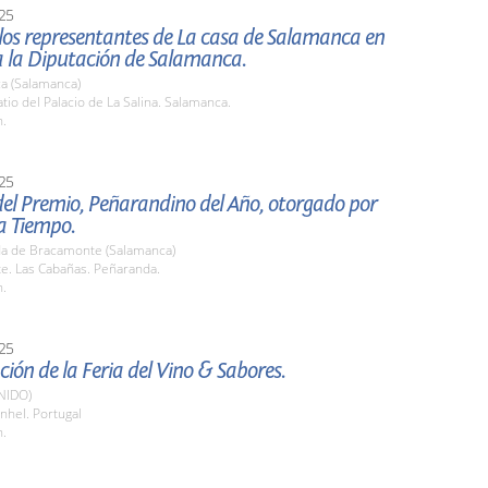
25
 los representantes de La casa de Salamanca en
a la Diputación de Salamanca.
a (Salamanca)
io del Palacio de La Salina. Salamanca.
h.
25
el Premio, Peñarandino del Año, otorgado por
a Tiempo.
a de Bracamonte (Salamanca)
e. Las Cabañas. Peñaranda.
h.
25
ión de la Feria del Vino & Sabores.
NIDO)
nhel. Portugal
h.