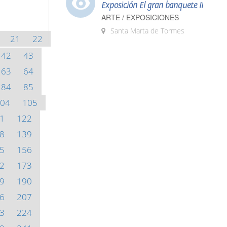
Exposición El gran banquete II
ARTE / EXPOSICIONES
Santa Marta de Tormes
21
22
42
43
63
64
84
85
04
105
1
122
8
139
5
156
2
173
9
190
6
207
3
224