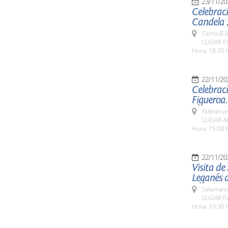
23/11/20
Celebració
Candela 
Cerro (El
LUGAR El
Hora: 10:30 
22/11/20
Celebraci
Figueroa.
Aldeanue
LUGAR Al
Hora: 15:00 
22/11/20
Visita de
Leganés 
Salamanc
LUGAR Pat
Hora: 10:30 