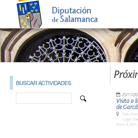
Próxi
BUSCAR ACTIVIDADES
25/11/20
Visita a 
de Garcib
Garcibue
Lugar Gar
Hora: 9,30 h.