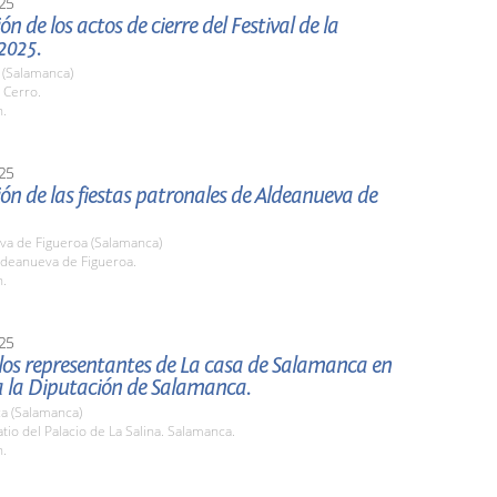
25
n de los actos de cierre del Festival de la
2025.
) (Salamanca)
 Cerro.
h.
25
ón de las fiestas patronales de Aldeanueva de
va de Figueroa (Salamanca)
deanueva de Figueroa.
h.
25
 los representantes de La casa de Salamanca en
a la Diputación de Salamanca.
a (Salamanca)
io del Palacio de La Salina. Salamanca.
h.