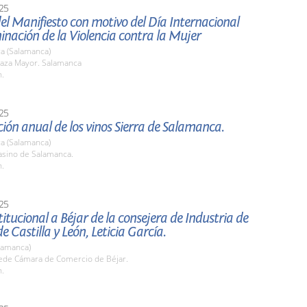
25
el Manifiesto con motivo del Día Internacional
minación de la Violencia contra la Mujer
a (Salamanca)
aza Mayor. Salamanca
h.
25
ión anual de los vinos Sierra de Salamanca.
a (Salamanca)
sino de Salamanca.
h.
25
stitucional a Béjar de la consejera de Industria de
de Castilla y León, Leticia García.
lamanca)
de Cámara de Comercio de Béjar.
h.