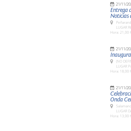
21/11/20
Entrega d
Noticias 
Peñarand
LUGAR Rt
Hora: 21,00 
21/11/20
Inaugurac
(NO DEFI
LUGAR Pi
Hora: 18,00 
21/11/20
Celebrac
Onda Cer
Salamanc
LUGAR DA
Hora: 13,00 