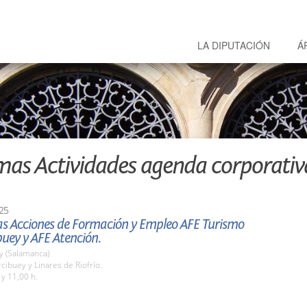
LA DIPUTACIÓN
Á
mas Actividades agenda corporativ
25
las Acciones de Formación y Empleo AFE Turismo
uey y AFE Atención.
y (Salamanca)
cibuey y Linares de Riofrío.
 y 11,00 h.