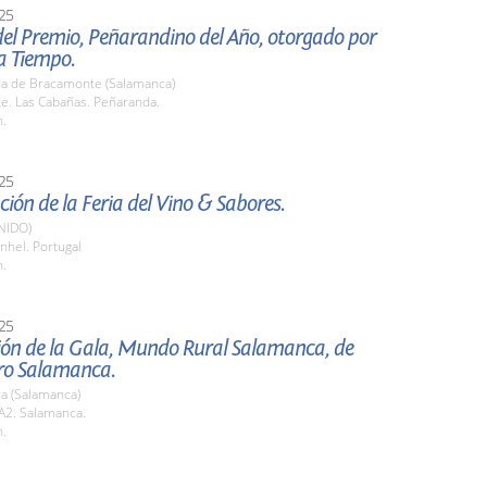
25
el Premio, Peñarandino del Año, otorgado por
a Tiempo.
a de Bracamonte (Salamanca)
e. Las Cabañas. Peñaranda.
h.
25
ión de la Feria del Vino & Sabores.
NIDO)
nhel. Portugal
h.
25
ión de la Gala, Mundo Rural Salamanca, de
o Salamanca.
a (Salamanca)
2. Salamanca.
h.