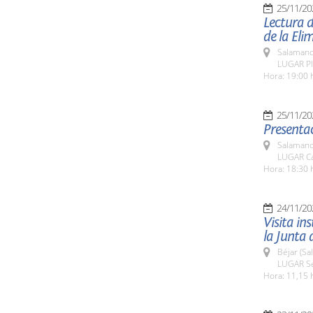
25/11/20
Lectura d
de la Eli
Salamanc
LUGAR Pl
Hora: 19:00 
25/11/20
Presentac
Salamanc
LUGAR Ca
Hora: 18:30 
24/11/20
Visita in
la Junta 
Béjar (Sa
LUGAR Se
Hora: 11,15 