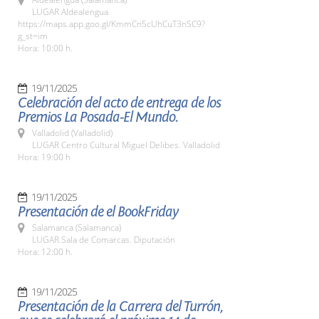
LUGAR Aldealengua
https://maps.app.goo.gl/KmmCn5cUhCuT3nSC9?
g_st=im
Hora: 10:00 h.
19/11/2025
Celebración del acto de entrega de los
Premios La Posada-El Mundo.
Valladolid (Valladolid)
LUGAR Centro Cultural Miguel Delibes. Valladolid
Hora: 19:00 h
19/11/2025
Presentación de el BookFriday
Salamanca (Salamanca)
LUGAR Sala de Comarcas. Diputación
Hora: 12:00 h.
19/11/2025
Presentación de la Carrera del Turrón,