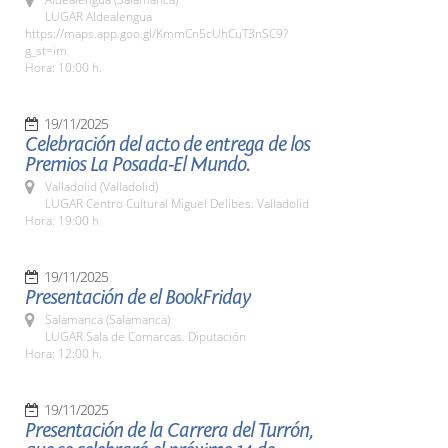
LUGAR Aldealengua
https://maps.app.goo.gl/KmmCn5cUhCuT3nSC9?
g_st=im
Hora: 10:00 h.
19/11/2025
Celebración del acto de entrega de los
Premios La Posada-El Mundo.
Valladolid (Valladolid)
LUGAR Centro Cultural Miguel Delibes. Valladolid
Hora: 19:00 h
19/11/2025
Presentación de el BookFriday
Salamanca (Salamanca)
LUGAR Sala de Comarcas. Diputación
Hora: 12:00 h.
19/11/2025
Presentación de la Carrera del Turrón,