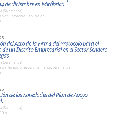
14 de diciembre en Miróbriga.
a (Salamanca)
la de Comarcas. Diputación.
h.
25
ón del Acto de la Firma del Protocolo para el
o de un Distrito Empresarial en el Sector Sendero
egas
a (Salamanca)
lón Recepciones Ayuntamiento. Salamanca
h.
25
ión de las novedades del Plan de Apoyo
l.
a (Salamanca)
30 h.