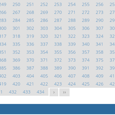
249
250
251
252
253
254
255
256
25
266
267
268
269
270
271
272
273
27
283
284
285
286
287
288
289
290
29
300
301
302
303
304
305
306
307
30
317
318
319
320
321
322
323
324
32
334
335
336
337
338
339
340
341
34
351
352
353
354
355
356
357
358
35
368
369
370
371
372
373
374
375
37
385
386
387
388
389
390
391
392
39
402
403
404
405
406
407
408
409
41
419
420
421
422
423
424
425
426
42
31
432
433
434
>
>>