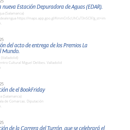
25
la nueva Estación Depuradora de Aguas (EDAR).
gua (Salamanca)
dealengua https://maps.app.goo.gl/KmmCn5cUhCuT3nSC9?g_st=im
h.
25
ón del acto de entrega de los Premios La
l Mundo.
 (Valladolid)
tro Cultural Miguel Delibes. Valladolid
h
25
ión de el BookFriday
a (Salamanca)
la de Comarcas. Diputación
h.
25
ión de la Carrera del Turrón, que se celebrará el