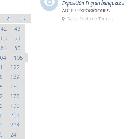
Exposición El gran banquete II
ARTE / EXPOSICIONES
21
22
Santa Marta de Tormes
42
43
63
64
84
85
04
105
1
122
8
139
5
156
2
173
9
190
6
207
3
224
0
241