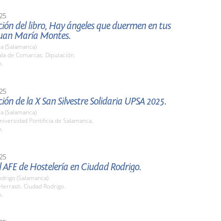
25
ión del libro, Hay ángeles que duermen en tus
 Juan María Montes.
a (Salamanca)
la de Comarcas. Diputación.
h.
25
ión de la X San Silvestre Solidaria UPSA 2025.
a (Salamanca)
iversidad Pontificia de Salamanca.
h.
25
el AFE de Hostelería en Ciudad Rodrigo.
odrigo (Salamanca)
Herrasti. Ciudad Rodrigo.
h.