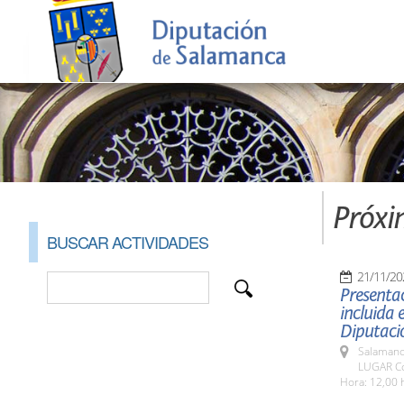
Próxi
BUSCAR ACTIVIDADES
21/11/20
Presentac
incluida 
Diputaci
Salamanc
LUGAR Co
Hora: 12,00 