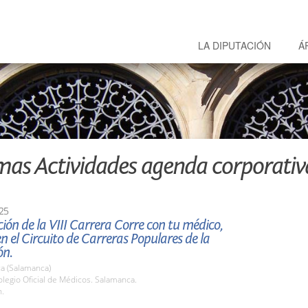
LA DIPUTACIÓN
Á
mas Actividades agenda corporativ
25
ión de la VIII Carrera Corre con tu médico,
en el Circuito de Carreras Populares de la
ón.
a (Salamanca)
legio Oficial de Médicos. Salamanca.
h.