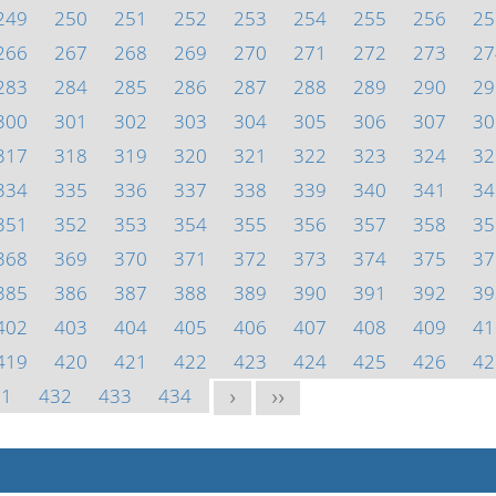
249
250
251
252
253
254
255
256
25
266
267
268
269
270
271
272
273
27
283
284
285
286
287
288
289
290
29
300
301
302
303
304
305
306
307
30
317
318
319
320
321
322
323
324
32
334
335
336
337
338
339
340
341
34
351
352
353
354
355
356
357
358
35
368
369
370
371
372
373
374
375
37
385
386
387
388
389
390
391
392
39
402
403
404
405
406
407
408
409
41
419
420
421
422
423
424
425
426
42
31
432
433
434
>
>>