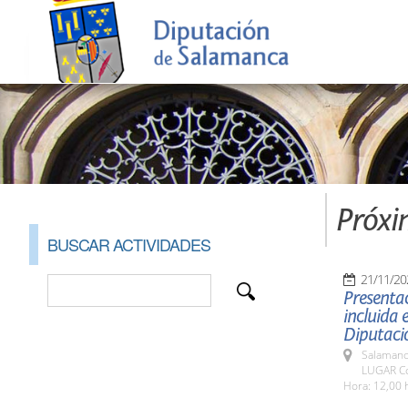
Próxi
BUSCAR ACTIVIDADES
21/11/20
Presentac
incluida 
Diputaci
Salamanc
LUGAR Co
Hora: 12,00 