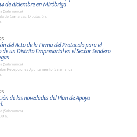
14 de diciembre en Miróbriga.
a (Salamanca)
la de Comarcas. Diputación.
h.
25
ón del Acto de la Firma del Protocolo para el
o de un Distrito Empresarial en el Sector Sendero
egas
a (Salamanca)
lón Recepciones Ayuntamiento. Salamanca
h.
25
ión de las novedades del Plan de Apoyo
l.
a (Salamanca)
30 h.