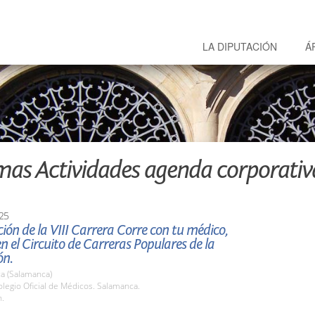
LA DIPUTACIÓN
Á
mas Actividades agenda corporativ
25
ión de la VIII Carrera Corre con tu médico,
en el Circuito de Carreras Populares de la
ón.
a (Salamanca)
legio Oficial de Médicos. Salamanca.
h.