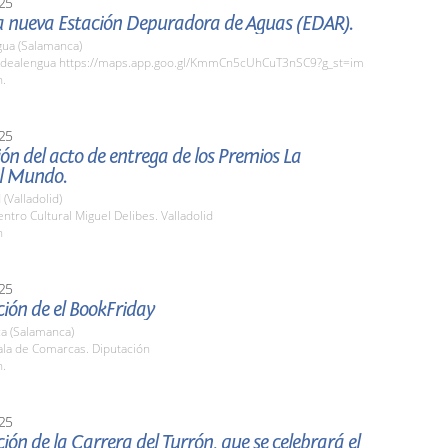
25
la nueva Estación Depuradora de Aguas (EDAR).
gua (Salamanca)
dealengua https://maps.app.goo.gl/KmmCn5cUhCuT3nSC9?g_st=im
h.
25
ón del acto de entrega de los Premios La
l Mundo.
 (Valladolid)
tro Cultural Miguel Delibes. Valladolid
h
25
ión de el BookFriday
a (Salamanca)
la de Comarcas. Diputación
h.
25
ión de la Carrera del Turrón, que se celebrará el