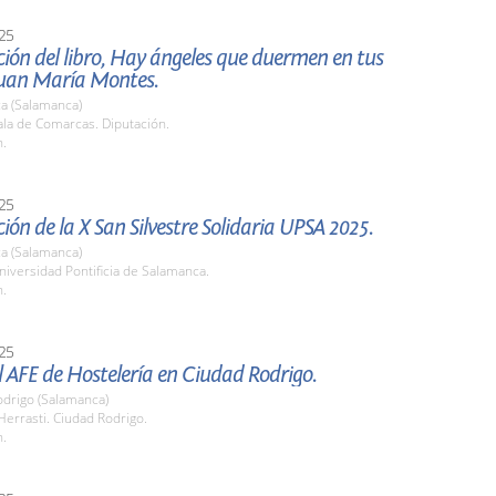
25
ión del libro, Hay ángeles que duermen en tus
 Juan María Montes.
a (Salamanca)
la de Comarcas. Diputación.
h.
25
ión de la X San Silvestre Solidaria UPSA 2025.
a (Salamanca)
iversidad Pontificia de Salamanca.
h.
25
el AFE de Hostelería en Ciudad Rodrigo.
odrigo (Salamanca)
Herrasti. Ciudad Rodrigo.
h.