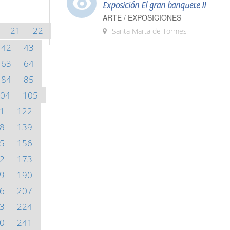
Exposición El gran banquete II
ARTE / EXPOSICIONES
21
22
Santa Marta de Tormes
42
43
63
64
84
85
04
105
1
122
8
139
5
156
2
173
9
190
6
207
3
224
0
241