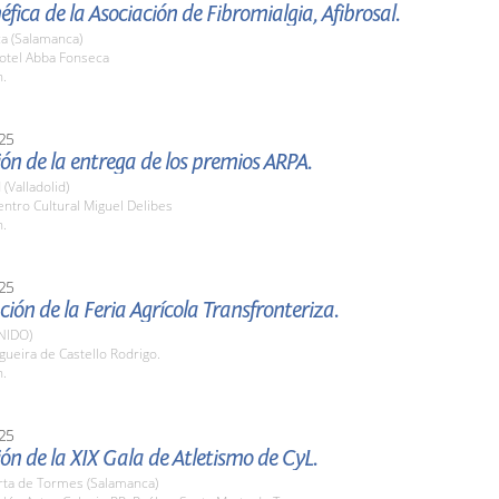
fica de la Asociación de Fibromialgia, Afibrosal.
a (Salamanca)
tel Abba Fonseca
h.
25
ón de la entrega de los premios ARPA.
 (Valladolid)
ntro Cultural Miguel Delibes
h.
25
ión de la Feria Agrícola Transfronteriza.
NIDO)
ueira de Castello Rodrigo.
h.
25
ón de la XIX Gala de Atletismo de CyL.
rta de Tormes (Salamanca)