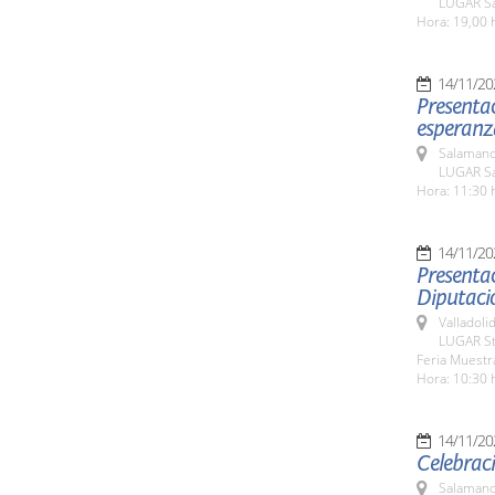
LUGAR Sa
Hora: 19,00 
14/11/20
Presentac
esperanza
Salamanc
LUGAR Sa
Hora: 11:30 
14/11/20
Presentac
Diputació
Valladolid
LUGAR St
Feria Muestra
Hora: 10:30 
14/11/20
Celebraci
Salamanc