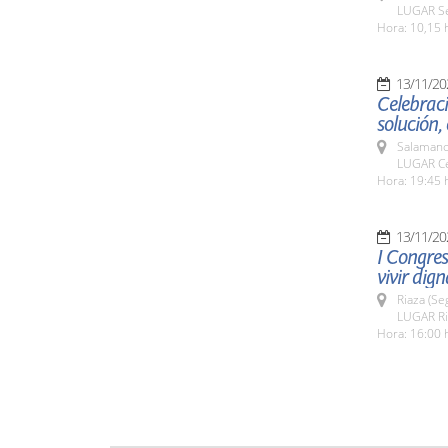
LUGAR Se
Hora: 10,15 
13/11/20
Celebraci
solución
Salamanc
LUGAR Cen
Hora: 19:45 
13/11/20
I Congres
vivir dig
Riaza (Se
LUGAR Ri
Hora: 16:00 