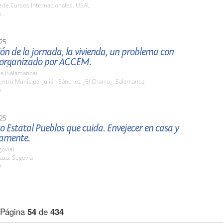
de Cursos Internacionales. USAL
h.
25
ón de la jornada, la vivienda, un problema con
, organizado por ACCEM.
a (Salamanca)
tro Municipal Julián Sánchez ¿El Charro¿. Salamanca.
h.
25
o Estatal Pueblos que cuida. Envejecer en casa y
namente.
govia)
aza. Segovia
h.
Página
54
de
434