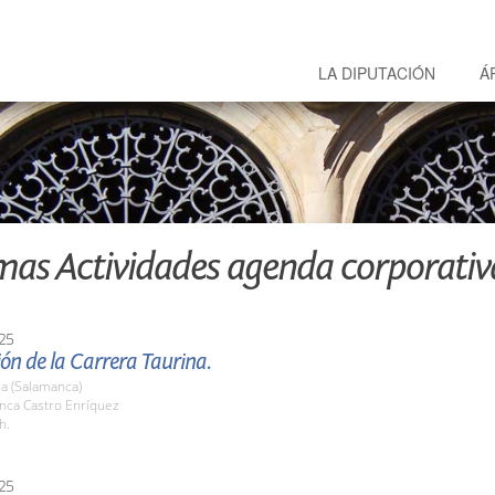
LA DIPUTACIÓN
Á
mas Actividades agenda corporativ
25
ón de la Carrera Taurina.
a (Salamanca)
nca Castro Enríquez
h.
25