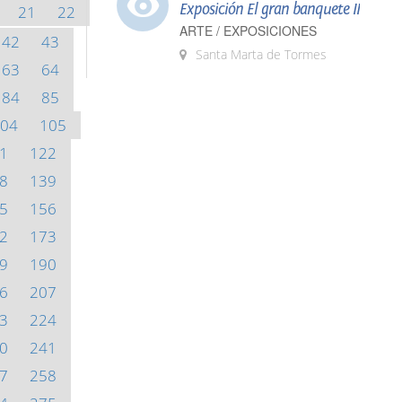
Exposición El gran banquete II
21
22
ARTE / EXPOSICIONES
42
43
Santa Marta de Tormes
63
64
84
85
04
105
1
122
8
139
5
156
2
173
9
190
6
207
3
224
0
241
7
258