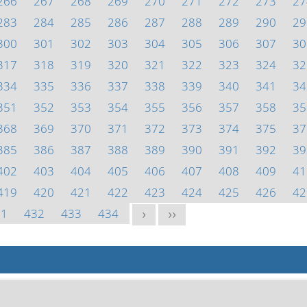
266
267
268
269
270
271
272
273
27
283
284
285
286
287
288
289
290
29
300
301
302
303
304
305
306
307
30
317
318
319
320
321
322
323
324
32
334
335
336
337
338
339
340
341
34
351
352
353
354
355
356
357
358
35
368
369
370
371
372
373
374
375
37
385
386
387
388
389
390
391
392
39
402
403
404
405
406
407
408
409
41
419
420
421
422
423
424
425
426
42
31
432
433
434
>
>>