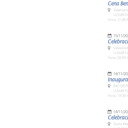
Cena Bené
Salamanc
LUGAR Ho
Hora: 21:00 
15/11/20
Celebraci
Valladolid
LUGAR Ce
Hora: 20:00 
14/11/20
Inaugurac
(NO DEFI
LUGAR Fig
Hora: 19:00 
14/11/20
Celebraci
Santa Ma