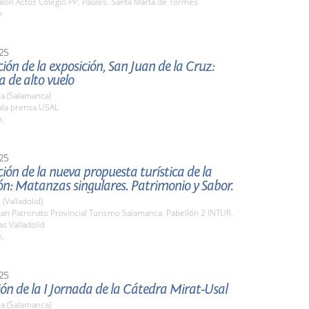
lón Actos Colegio PP. Paúles. Santa Marta de Tormes
h
25
ión de la exposición, San Juan de la Cruz:
 de alto vuelo
a (Salamanca)
la prensa USAL
h.
25
ión de la nueva propuesta turística de la
n: Matanzas singulares. Patrimonio y Sabor.
 (Valladolid)
an Patronato Provincial Turismo Salamanca. Pabellón 2 INTUR.
s Valladolid
h.
25
ón de la I Jornada de la Cátedra Mirat-Usal
a (Salamanca)