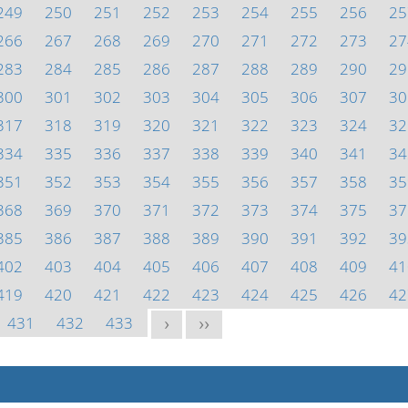
249
250
251
252
253
254
255
256
25
266
267
268
269
270
271
272
273
27
283
284
285
286
287
288
289
290
29
300
301
302
303
304
305
306
307
30
317
318
319
320
321
322
323
324
32
334
335
336
337
338
339
340
341
34
351
352
353
354
355
356
357
358
35
368
369
370
371
372
373
374
375
37
385
386
387
388
389
390
391
392
39
402
403
404
405
406
407
408
409
41
419
420
421
422
423
424
425
426
42
431
432
433
>
>>