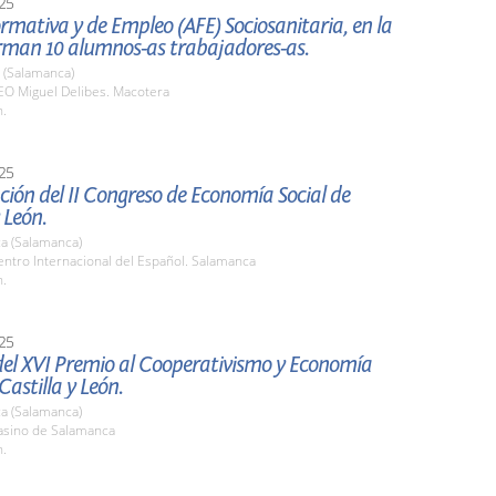
25
rmativa y de Empleo (AFE) Sociosanitaria, en la
orman 10 alumnos-as trabajadores-as.
 (Salamanca)
O Miguel Delibes. Macotera
h.
25
ión del II Congreso de Economía Social de
 León.
a (Salamanca)
ntro Internacional del Español. Salamanca
h.
25
del XVI Premio al Cooperativismo y Economía
Castilla y León.
a (Salamanca)
sino de Salamanca
h.