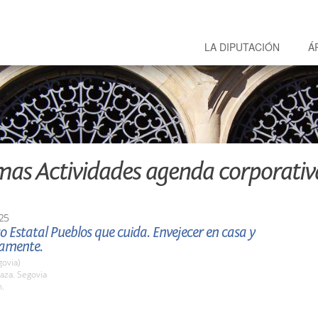
LA DIPUTACIÓN
Á
mas Actividades agenda corporativ
25
o Estatal Pueblos que cuida. Envejecer en casa y
namente.
govia)
aza. Segovia
h.