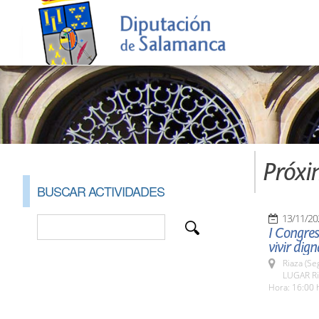
Próxi
BUSCAR ACTIVIDADES
13/11/20
I Congres
vivir dig
Riaza (Se
LUGAR Ri
Hora: 16:00 