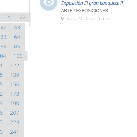
Exposición El gran banquete II
ARTE / EXPOSICIONES
21
22
Santa Marta de Tormes
42
43
63
64
84
85
04
105
1
122
8
139
5
156
2
173
9
190
6
207
3
224
0
241