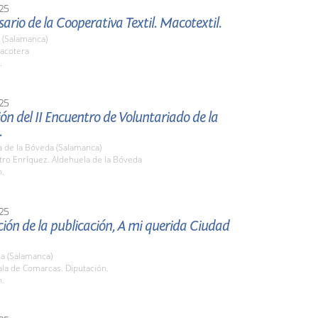
25
sario de la Cooperativa Textil. Macotextil.
 (Salamanca)
acotera
.
25
ón del II Encuentro de Voluntariado de la
.
a de la Bóveda (Salamanca)
tro Enríquez. Aldehuela de la Bóveda
h.
25
ión de la publicación, A mi querida Ciudad
a (Salamanca)
la de Comarcas. Diputación.
h.