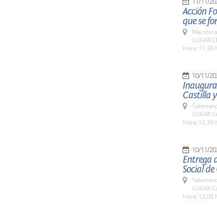
11/11/20
Acción Fo
que se f
Macotera
LUGAR CE
Hora: 11,30 
10/11/20
Inaugurac
Castilla y
Salamanc
LUGAR Ce
Hora: 16,30 
10/11/20
Entrega 
Social de 
Salamanc
LUGAR Ca
Hora: 12,00 