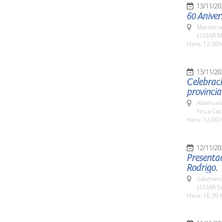
13/11/20
60 Aniver
Macotera
LUGAR M
Hora: 12:00h
13/11/20
Celebraci
provincia
Aldehuel
Finca Cas
Hora: 12,00 
12/11/20
Presentac
Rodrigo.
Salamanc
LUGAR Sa
Hora: 10,30 