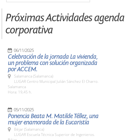
Próximas Actividades agenda
corporativa
06/11/2025
Celebración de la jornada La vivienda,
un problema con solución organizada
por ACCEM.
Salamanca (Salamanca)
LUGAR Centro Municipal Julián Sánchez El Charro.
Salamanca
Hora: 19,45 h.
05/11/2025
Ponencia Beata M. Matilde Téllez, una
mujer enamorada de la Eucaristía
Béjar (Salamanca)
LUGAR Escuela Técnica Superior de Ingenieros.
Béjar