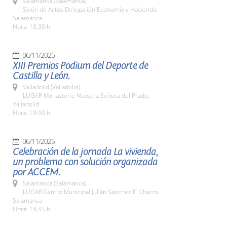
Salamanca (Salamanca)
Salón de Actos Delegación Economía y Hacienda.
Salamanca.
Hora: 10,30 h.
06/11/2025
XIII Premios Podium del Deporte de
Castilla y León.
Valladolid (Valladolid)
LUGAR Monasterio Nuestra Señora del Prado.
Valladolid
Hora: 19:00 h.
06/11/2025
Celebración de la jornada La vivienda,
un problema con solución organizada
por ACCEM.
Salamanca (Salamanca)
LUGAR Centro Municipal Julián Sánchez El Charro.
Salamanca
Hora: 19,45 h.