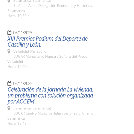
Salamanca (Salamanca)
Salón de Actos Delegación Economía y Hacienda.
Salamanca.
Hora: 10,30 h.
06/11/2025
XIII Premios Podium del Deporte de
Castilla y León.
Valladolid (Valladolid)
LUGAR Monasterio Nuestra Señora del Prado.
Valladolid
Hora: 19:00 h.
06/11/2025
Celebración de la jornada La vivienda,
un problema con solución organizada
por ACCEM.
Salamanca (Salamanca)
LUGAR Centro Municipal Julián Sánchez El Charro.
Salamanca
Hora: 19,45 h.