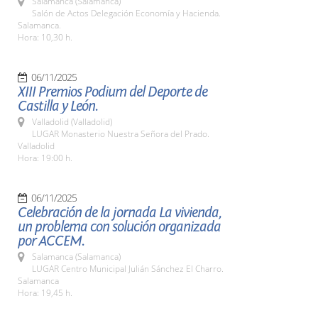
Salamanca (Salamanca)
Salón de Actos Delegación Economía y Hacienda.
Salamanca.
Hora: 10,30 h.
06/11/2025
XIII Premios Podium del Deporte de
Castilla y León.
Valladolid (Valladolid)
LUGAR Monasterio Nuestra Señora del Prado.
Valladolid
Hora: 19:00 h.
06/11/2025
Celebración de la jornada La vivienda,
un problema con solución organizada
por ACCEM.
Salamanca (Salamanca)
LUGAR Centro Municipal Julián Sánchez El Charro.
Salamanca
Hora: 19,45 h.