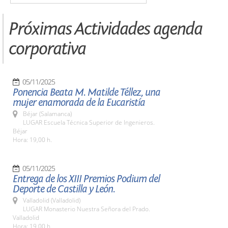
Próximas Actividades agenda
corporativa
05/11/2025
Ponencia Beata M. Matilde Téllez, una
mujer enamorada de la Eucaristía
Béjar (Salamanca)
LUGAR Escuela Técnica Superior de Ingenieros.
Béjar
Hora: 19,00 h.
05/11/2025
Entrega de los XIII Premios Podium del
Deporte de Castilla y León.
Valladolid (Valladolid)
LUGAR Monasterio Nuestra Señora del Prado.
Valladolid
Hora: 19,00 h.