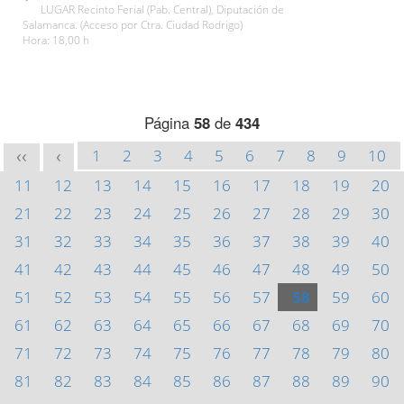
LUGAR Recinto Ferial (Pab. Central), Diputación de
Salamanca. (Acceso por Ctra. Ciudad Rodrigo)
Hora: 18,00 h
Página
58
de
434
1
2
3
4
5
6
7
8
9
10
<<
<
11
12
13
14
15
16
17
18
19
20
21
22
23
24
25
26
27
28
29
30
31
32
33
34
35
36
37
38
39
40
41
42
43
44
45
46
47
48
49
50
51
52
53
54
55
56
57
58
59
60
61
62
63
64
65
66
67
68
69
70
71
72
73
74
75
76
77
78
79
80
81
82
83
84
85
86
87
88
89
90