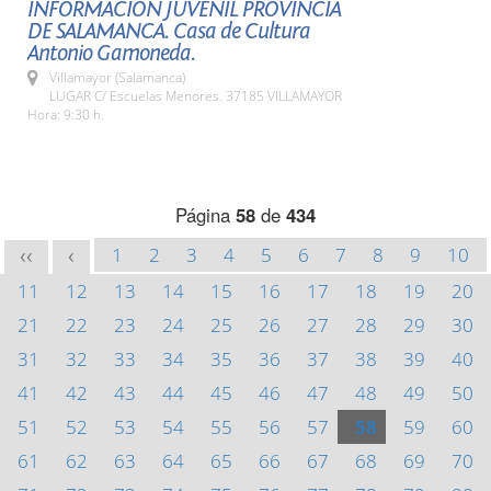
INFORMACIÓN JUVENIL PROVINCIA
DE SALAMANCA. Casa de Cultura
Antonio Gamoneda.
Villamayor (Salamanca)
LUGAR C/ Escuelas Menores. 37185 VILLAMAYOR
Hora: 9:30 h.
Página
58
de
434
1
2
3
4
5
6
7
8
9
10
<<
<
11
12
13
14
15
16
17
18
19
20
21
22
23
24
25
26
27
28
29
30
31
32
33
34
35
36
37
38
39
40
41
42
43
44
45
46
47
48
49
50
51
52
53
54
55
56
57
58
59
60
61
62
63
64
65
66
67
68
69
70