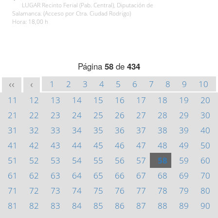
LUGAR Recinto Ferial (Pab. Central), Diputación de
Salamanca. (Acceso por Ctra. Ciudad Rodrigo)
Hora: 18,00 h
Página
58
de
434
1
2
3
4
5
6
7
8
9
10
<<
<
11
12
13
14
15
16
17
18
19
20
21
22
23
24
25
26
27
28
29
30
31
32
33
34
35
36
37
38
39
40
41
42
43
44
45
46
47
48
49
50
51
52
53
54
55
56
57
58
59
60
61
62
63
64
65
66
67
68
69
70
71
72
73
74
75
76
77
78
79
80
81
82
83
84
85
86
87
88
89
90