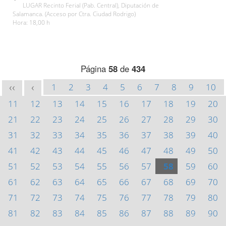
LUGAR Recinto Ferial (Pab. Central), Diputación de
Salamanca. (Acceso por Ctra. Ciudad Rodrigo)
Hora: 18,00 h
Página
58
de
434
1
2
3
4
5
6
7
8
9
10
<<
<
11
12
13
14
15
16
17
18
19
20
21
22
23
24
25
26
27
28
29
30
31
32
33
34
35
36
37
38
39
40
41
42
43
44
45
46
47
48
49
50
51
52
53
54
55
56
57
58
59
60
61
62
63
64
65
66
67
68
69
70
71
72
73
74
75
76
77
78
79
80
81
82
83
84
85
86
87
88
89
90