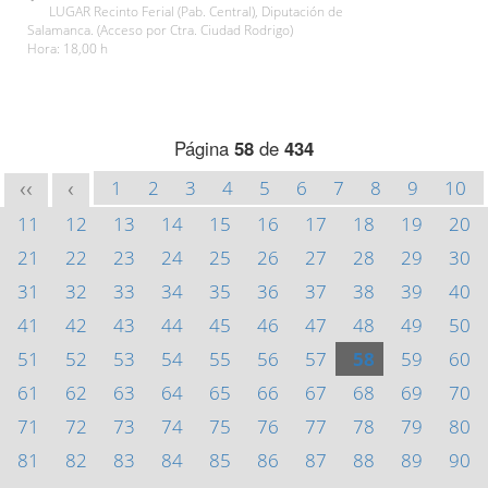
LUGAR Recinto Ferial (Pab. Central), Diputación de
Salamanca. (Acceso por Ctra. Ciudad Rodrigo)
Hora: 18,00 h
Página
58
de
434
1
2
3
4
5
6
7
8
9
10
<<
<
11
12
13
14
15
16
17
18
19
20
21
22
23
24
25
26
27
28
29
30
31
32
33
34
35
36
37
38
39
40
41
42
43
44
45
46
47
48
49
50
51
52
53
54
55
56
57
58
59
60
61
62
63
64
65
66
67
68
69
70
71
72
73
74
75
76
77
78
79
80
81
82
83
84
85
86
87
88
89
90