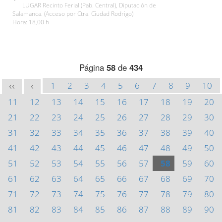
LUGAR Recinto Ferial (Pab. Central), Diputación de
Salamanca. (Acceso por Ctra. Ciudad Rodrigo)
Hora: 18,00 h
Página
58
de
434
1
2
3
4
5
6
7
8
9
10
<<
<
11
12
13
14
15
16
17
18
19
20
21
22
23
24
25
26
27
28
29
30
31
32
33
34
35
36
37
38
39
40
41
42
43
44
45
46
47
48
49
50
51
52
53
54
55
56
57
58
59
60
61
62
63
64
65
66
67
68
69
70
71
72
73
74
75
76
77
78
79
80
81
82
83
84
85
86
87
88
89
90