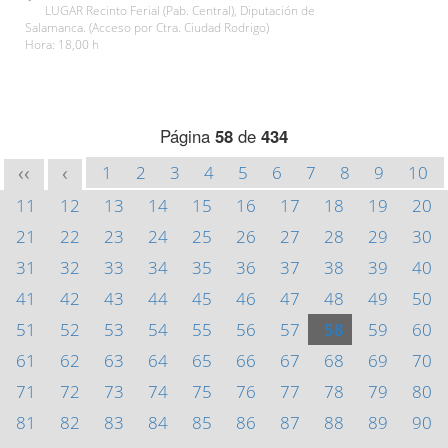
LUGAR Recinto Ferial (Pab. Central), Diputación de
Salamanca. (Acceso por Ctra. Ciudad Rodrigo)
Hora: 18,00 h
Página
58
de
434
1
2
3
4
5
6
7
8
9
10
<<
<
11
12
13
14
15
16
17
18
19
20
21
22
23
24
25
26
27
28
29
30
31
32
33
34
35
36
37
38
39
40
41
42
43
44
45
46
47
48
49
50
51
52
53
54
55
56
57
58
59
60
61
62
63
64
65
66
67
68
69
70
71
72
73
74
75
76
77
78
79
80
81
82
83
84
85
86
87
88
89
90