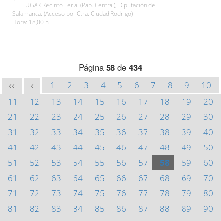
LUGAR Recinto Ferial (Pab. Central), Diputación de
Salamanca. (Acceso por Ctra. Ciudad Rodrigo)
Hora: 18,00 h
Página
58
de
434
1
2
3
4
5
6
7
8
9
10
<<
<
11
12
13
14
15
16
17
18
19
20
21
22
23
24
25
26
27
28
29
30
31
32
33
34
35
36
37
38
39
40
41
42
43
44
45
46
47
48
49
50
51
52
53
54
55
56
57
58
59
60
61
62
63
64
65
66
67
68
69
70
71
72
73
74
75
76
77
78
79
80
81
82
83
84
85
86
87
88
89
90