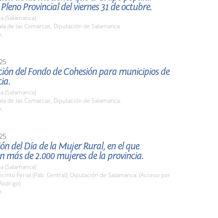
 Pleno Provincial del viernes 31 de octubre.
a (Salamanca)
la de las Comarcas, Diputación de Salamanca.
h.
25
ción del Fondo de Cohesión para municipios de
ia.
a (Salamanca)
la de las Comarcas, Diputación de Salamanca.
h.
25
ón del Día de la Mujer Rural, en el que
n más de 2.000 mujeres de la provincia.
a (Salamanca)
into Ferial (Pab. Central), Diputación de Salamanca. (Acceso por
Rodrigo)
h