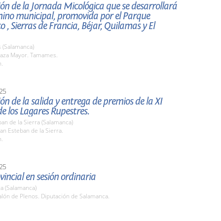
ón de la Jornada Micológica que se desarrollará
mino municipal, promovida por el Parque
o , Sierras de Francia, Béjar, Quilamas y El
(Salamanca)
aza Mayor. Tamames.
h.
25
ón de la salida y entrega de premios de la XI
e los Lagares Rupestres.
an de la Sierra (Salamanca)
n Esteban de la Sierra.
h.
25
vincial en sesión ordinaria
a (Salamanca)
lón de Plenos. Diputación de Salamanca.