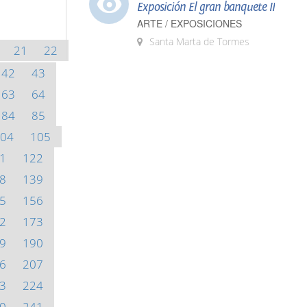
Exposición El gran banquete II
ARTE / EXPOSICIONES
Santa Marta de Tormes
21
22
42
43
63
64
84
85
04
105
1
122
8
139
5
156
2
173
9
190
6
207
3
224
0
241