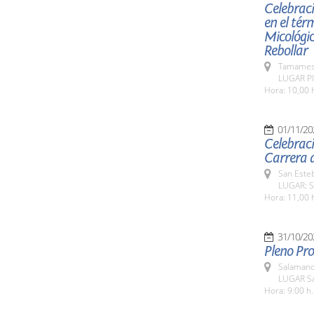
Celebraci
en el tér
Micológic
Rebollar
Tamames 
LUGAR Pl
Hora: 10,00 
01/11/20
Celebraci
Carrera d
San Esteb
LUGAR: Sa
Hora: 11,00 
31/10/20
Pleno Pro
Salamanc
LUGAR Sa
Hora: 9:00 h.