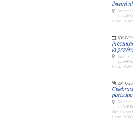
llevará al
Salamanc
LUGAR Sa
Hora: 10,30 
30/10/20
Presenta
la provinc
Salamanc
LUGAR Sa
Hora: 10,00 
29/10/20
Celebraci
participa
Salamanc
LUGAR Rec
Ctra. Ciudad 
Hora: 18,00 