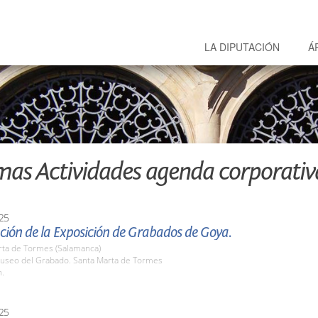
LA DIPUTACIÓN
Á
mas Actividades agenda corporativ
25
ción de la Exposición de Grabados de Goya.
rta de Tormes (Salamanca)
seo del Grabado. Santa Marta de Tormes
h.
25