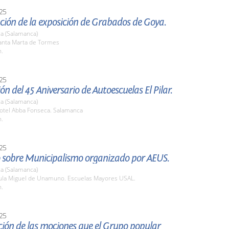
25
ción de la exposición de Grabados de Goya.
a (Salamanca)
nta Marta de Tormes
h.
25
ón del 45 Aniversario de Autoescuelas El Pilar.
a (Salamanca)
tel Abba Fonseca. Salamanca
h.
25
 sobre Municipalismo organizado por AEUS.
a (Salamanca)
la Miguel de Unamuno. Escuelas Mayores USAL.
h.
25
ión de las mociones que el Grupo popular