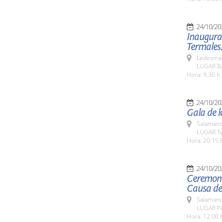
24/10/20
Inaugurac
Termales
Ledesma 
LUGAR Ba
Hora: 9,30 h.
24/10/20
Gala de l
Salamanc
LUGAR Te
Hora: 20:15 
24/10/20
Ceremoni
Causa de
Salamanc
LUGAR Pa
Hora: 12:00 