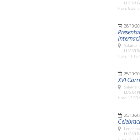
LUGAR C/
Hora: 9:30 h.
28/10/20
Presentac
Internaci
Salamanc
LUGAR Sa
Hora: 11:15 
25/10/20
XVI Carre
Salamanc
LUGAR Pl
Hora: 12:00 
25/10/20
Celebraci
Ledesma 
LUGAR Ba
Hora: 10:30 