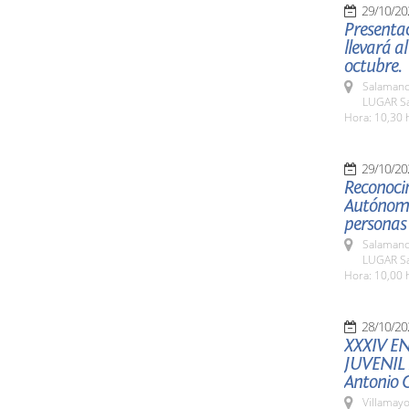
29/10/20
Presentac
llevará a
octubre.
Salamanc
LUGAR Sa
Hora: 10,30 
29/10/20
Reconoci
Autónomo
personas
Salamanc
LUGAR Sa
Hora: 10,00 
28/10/20
XXXIV E
JUVENIL
Antonio
Villamayo