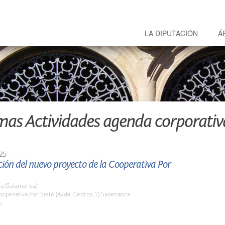
LA DIPUTACIÓN
Á
mas Actividades agenda corporativ
25
ión del nuevo proyecto de la Cooperativa Por
a (Salamanca)
operativa Por Siete (Avda. Cedros,1) Salamanca.
h.