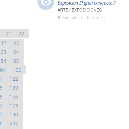
Exposición El gran banquete II
ARTE / EXPOSICIONES
Santa Marta de Tormes
21
22
42
43
63
64
84
85
04
105
1
122
8
139
5
156
2
173
9
190
6
207