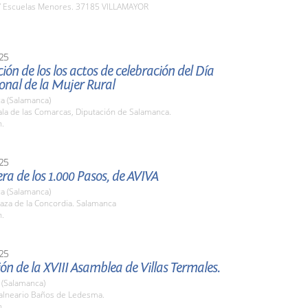
 Escuelas Menores. 37185 VILLAMAYOR
25
ión de los los actos de celebración del Día
onal de la Mujer Rural
a (Salamanca)
la de las Comarcas, Diputación de Salamanca.
h.
25
ra de los 1.000 Pasos, de AVIVA
a (Salamanca)
aza de la Concordia. Salamanca
h.
25
ón de la XVIII Asamblea de Villas Termales.
(Salamanca)
lneario Baños de Ledesma.
h.