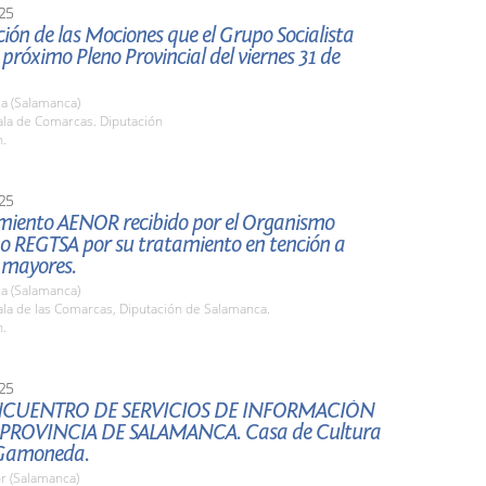
25
ión de las Mociones que el Grupo Socialista
l próximo Pleno Provincial del viernes 31 de
a (Salamanca)
la de Comarcas. Diputación
h.
25
miento AENOR recibido por el Organismo
 REGTSA por su tratamiento en tención a
 mayores.
a (Salamanca)
la de las Comarcas, Diputación de Salamanca.
h.
25
NCUENTRO DE SERVICIOS DE INFORMACIÓN
 PROVINCIA DE SALAMANCA. Casa de Cultura
 Gamoneda.
r (Salamanca)