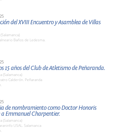
25
ión del XVIII Encuentro y Asamblea de Villas
.
(Salamanca)
lneario Baños de Ledesma.
25
os 15 años del Club de Atletismo de Peñaranda.
a (Salamanca)
atro Calderón. Peñaranda
h.
25
a de nombramiento como Doctor Honoris
 a Emmanuel Charpentier.
a (Salamanca)
raninfo USAL. Salamanca
h.