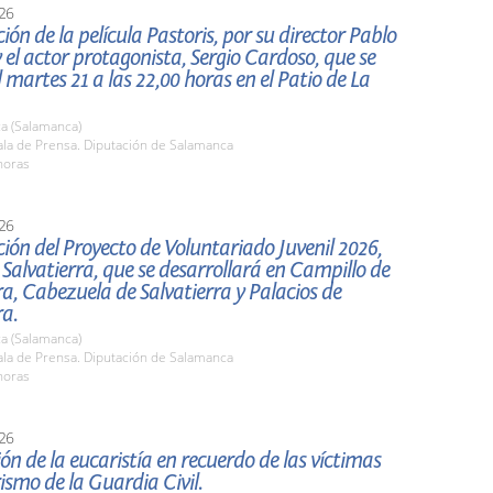
26
ión de la película Pastoris, por su director Pablo
el actor protagonista, Sergio Cardoso, que se
l martes 21 a las 22,00 horas en el Patio de La
a (Salamanca)
la de Prensa. Diputación de Salamanca
horas
26
ión del Proyecto de Voluntariado Juvenil 2026,
 Salvatierra, que se desarrollará en Campillo de
ra, Cabezuela de Salvatierra y Palacios de
ra.
a (Salamanca)
la de Prensa. Diputación de Salamanca
horas
26
ón de la eucaristía en recuerdo de las víctimas
rismo de la Guardia Civil.