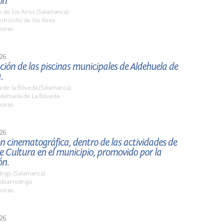
ón
o de los Aires (Salamanca)
rosillo de los Aires
horas
26
ión de las piscinas municipales de Aldehuela de
.
a de la Bóveda (Salamanca)
dehuela de La Bóveda
horas
26
n cinematográfica, dentro de las actividades de
 Cultura en el municipio, promovido por la
ón.
drigo (Salamanca)
dearrodrigo
horas.
26