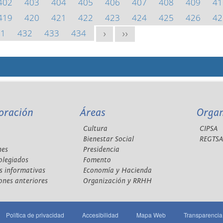
402
403
404
405
406
407
408
409
41
419
420
421
422
423
424
425
426
42
31
432
433
434
>
>>
oración
Áreas
Orga
Cultura
CIPSA
Bienestar Social
REGTS
nes
Presidencia
olegiados
Fomento
s informativas
Economía y Hacienda
ones anteriores
Organización y RRHH
Política de privacidad
Accesibilidad
Mapa Web
Transparencia