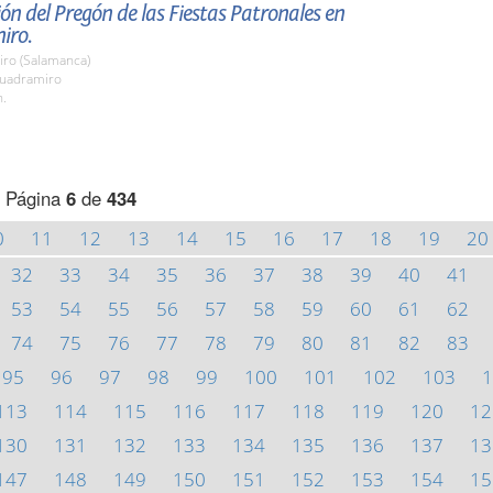
ón del Pregón de las Fiestas Patronales en
iro.
ro (Salamanca)
uadramiro
h.
Página
6
de
434
0
11
12
13
14
15
16
17
18
19
20
32
33
34
35
36
37
38
39
40
41
53
54
55
56
57
58
59
60
61
62
74
75
76
77
78
79
80
81
82
83
95
96
97
98
99
100
101
102
103
1
113
114
115
116
117
118
119
120
12
130
131
132
133
134
135
136
137
13
147
148
149
150
151
152
153
154
15