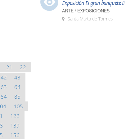
Exposición El gran banquete II
ARTE / EXPOSICIONES
Santa Marta de Tormes
21
22
42
43
63
64
84
85
04
105
1
122
8
139
5
156