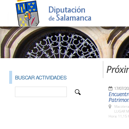
Próxi
BUSCAR ACTIVIDADES
17/07/20
Encuentro
Patrimoni
Macotera
LUGAR M
Hora: 11,15 