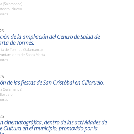
a (Salamanca)
tedral Nueva.
horas
26
ión de la ampliación del Centro de Salud de
rta de Tormes.
rta de Tormes (Salamanca)
untamiento de Santa Marta
horas
26
ón de las fiestas de San Cristóbal en Cilloruelo.
a (Salamanca)
lloruelo
horas
26
n cinematográfica, dentro de las actividades de
 Cultura en el municipio, promovido por la