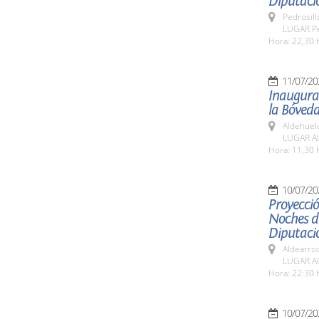
Diputaci
Pedrosill
LUGAR Ped
Hora: 22,30 
11/07/20
Inaugurac
la Bóveda
Aldehuel
LUGAR Al
Hora: 11,30 
10/07/20
Proyecció
Noches de
Diputaci
Aldearro
LUGAR Al
Hora: 22:30 
10/07/20