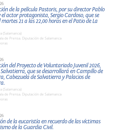
26
ión de la película Pastoris, por su director Pablo
el actor protagonista, Sergio Cardoso, que se
l martes 21 a las 22,00 horas en el Patio de La
a (Salamanca)
la de Prensa. Diputación de Salamanca
horas
26
ión del Proyecto de Voluntariado Juvenil 2026,
 Salvatierra, que se desarrollará en Campillo de
ra, Cabezuela de Salvatierra y Palacios de
ra.
a (Salamanca)
la de Prensa. Diputación de Salamanca
horas
26
ón de la eucaristía en recuerdo de las víctimas
rismo de la Guardia Civil.