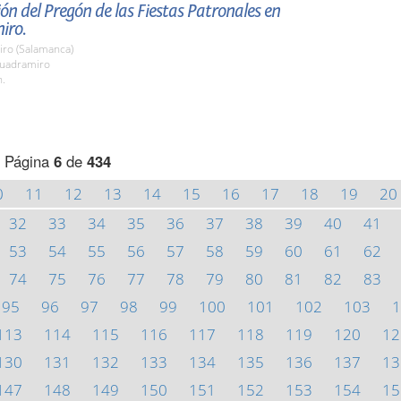
ón del Pregón de las Fiestas Patronales en
iro.
ro (Salamanca)
uadramiro
h.
Página
6
de
434
0
11
12
13
14
15
16
17
18
19
20
32
33
34
35
36
37
38
39
40
41
53
54
55
56
57
58
59
60
61
62
74
75
76
77
78
79
80
81
82
83
95
96
97
98
99
100
101
102
103
1
113
114
115
116
117
118
119
120
12
130
131
132
133
134
135
136
137
13
147
148
149
150
151
152
153
154
15