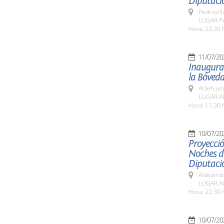
Diputaci
Pedrosill
LUGAR Ped
Hora: 22,30 
11/07/20
Inaugurac
la Bóveda
Aldehuel
LUGAR Al
Hora: 11,30 
10/07/20
Proyecció
Noches de
Diputaci
Aldearro
LUGAR Al
Hora: 22:30 
10/07/20