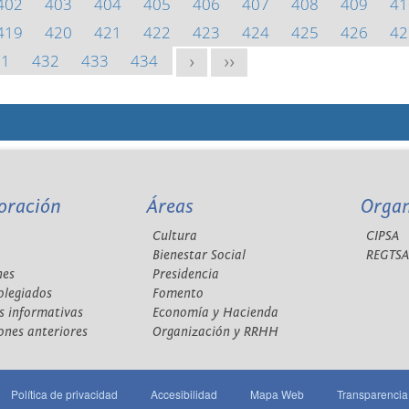
402
403
404
405
406
407
408
409
41
419
420
421
422
423
424
425
426
42
31
432
433
434
>
>>
oración
Áreas
Orga
Cultura
CIPSA
Bienestar Social
REGTS
nes
Presidencia
olegiados
Fomento
s informativas
Economía y Hacienda
ones anteriores
Organización y RRHH
Política de privacidad
Accesibilidad
Mapa Web
Transparencia