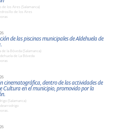
ón
o de los Aires (Salamanca)
rosillo de los Aires
horas
26
ión de las piscinas municipales de Aldehuela de
.
a de la Bóveda (Salamanca)
dehuela de La Bóveda
horas
26
n cinematográfica, dentro de las actividades de
 Cultura en el municipio, promovido por la
ón.
drigo (Salamanca)
dearrodrigo
horas.
26