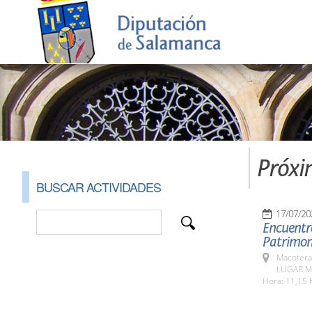
Próxi
BUSCAR ACTIVIDADES
17/07/20
Encuentro
Patrimoni
Macotera
LUGAR M
Hora: 11,15 