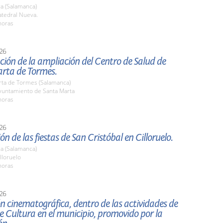
a (Salamanca)
tedral Nueva.
horas
26
ión de la ampliación del Centro de Salud de
rta de Tormes.
rta de Tormes (Salamanca)
untamiento de Santa Marta
horas
26
ón de las fiestas de San Cristóbal en Cilloruelo.
a (Salamanca)
lloruelo
horas
26
n cinematográfica, dentro de las actividades de
 Cultura en el municipio, promovido por la