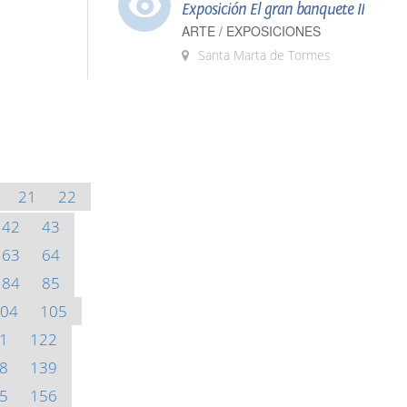
Exposición El gran banquete II
ARTE / EXPOSICIONES
Santa Marta de Tormes
21
22
42
43
63
64
84
85
04
105
1
122
8
139
5
156