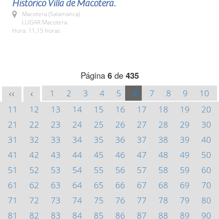
Histórico Villa de Macotera.
Macotera (Salamanca)
LUGAR Macotera
Hora: 11,15 horas
Página
6
de
435
1
2
3
4
5
6
7
8
9
10
<<
<
11
12
13
14
15
16
17
18
19
20
21
22
23
24
25
26
27
28
29
30
31
32
33
34
35
36
37
38
39
40
41
42
43
44
45
46
47
48
49
50
51
52
53
54
55
56
57
58
59
60
61
62
63
64
65
66
67
68
69
70
71
72
73
74
75
76
77
78
79
80
81
82
83
84
85
86
87
88
89
90