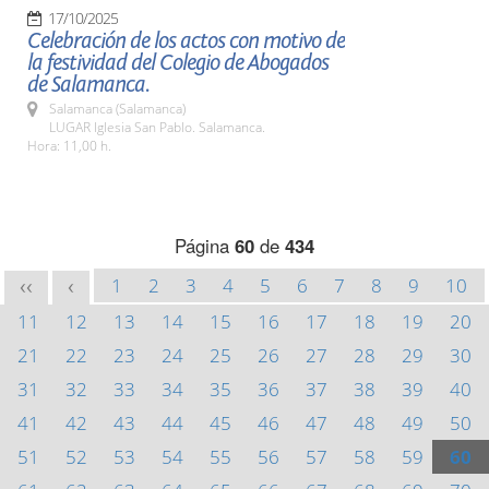
17/10/2025
Celebración de los actos con motivo de
la festividad del Colegio de Abogados
de Salamanca.
Salamanca (Salamanca)
LUGAR Iglesia San Pablo. Salamanca.
Hora: 11,00 h.
Página
60
de
434
1
2
3
4
5
6
7
8
9
10
<<
<
11
12
13
14
15
16
17
18
19
20
21
22
23
24
25
26
27
28
29
30
31
32
33
34
35
36
37
38
39
40
41
42
43
44
45
46
47
48
49
50
51
52
53
54
55
56
57
58
59
60