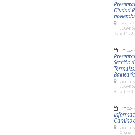
Presentac
Ciudad Ro
noviemb
Salamanc
LUGAR Sa
Hora: 11,00 
22/10/20
Presentac
Sección d
Termales,
Balneari
Salamanc
LUGAR Sa
Hora: 10:30 
21/10/20
Informaci
Camino d
Salamanc
Oficina P