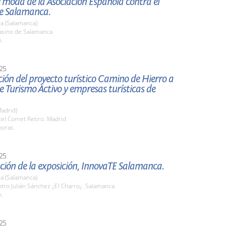
e moda de la Asociación Española contra el
e Salamanca.
a (Salamanca)
sino de Salamanca
h.
25
ión del proyecto turístico Camino de Hierro a
 Turismo Activo y empresas turísticas de
adrid)
tel Comet Retiro. Madrid
horas
25
ción de la exposición, InnovaTE Salamanca.
a (Salamanca)
tro Julián Sánchez ¿El Charro¿. Salamanca
h.
25