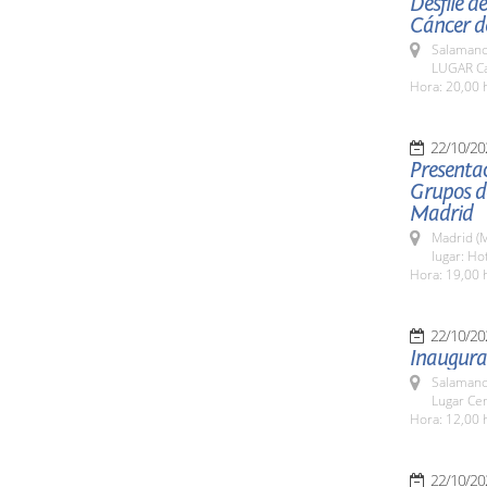
Desfile d
Cáncer d
Salamanc
LUGAR Ca
Hora: 20,00 
22/10/20
Presentac
Grupos de
Madrid
Madrid (M
lugar: Ho
Hora: 19,00 
22/10/20
Inaugura
Salamanc
Lugar Cen
Hora: 12,00 
22/10/20