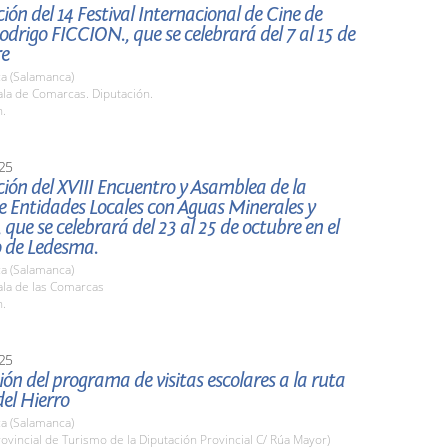
ión del 14 Festival Internacional de Cine de
drigo FICCION., que se celebrará del 7 al 15 de
re
a (Salamanca)
la de Comarcas. Diputación.
h.
25
ión del XVIII Encuentro y Asamblea de la
e Entidades Locales con Aguas Minerales y
 que se celebrará del 23 al 25 de octubre en el
o de Ledesma.
a (Salamanca)
la de las Comarcas
h.
25
ón del programa de visitas escolares a la ruta
el Hierro
a (Salamanca)
rovincial de Turismo de la Diputación Provincial C/ Rúa Mayor)