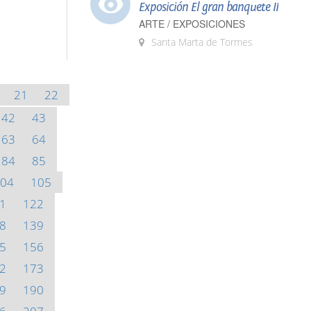
Exposición El gran banquete II
ARTE / EXPOSICIONES
Santa Marta de Tormes
21
22
42
43
63
64
84
85
04
105
1
122
8
139
5
156
2
173
9
190