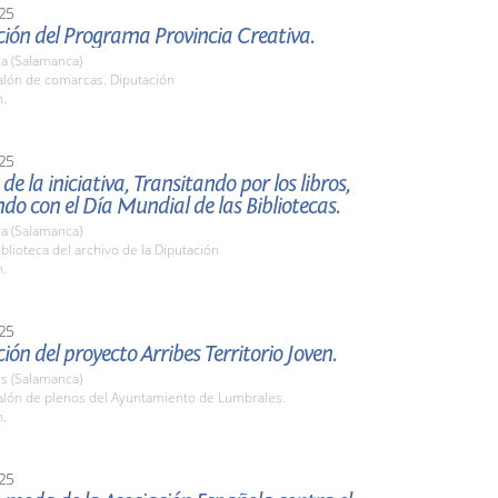
25
ión del Programa Provincia Creativa.
a (Salamanca)
lón de comarcas. Diputación
h.
25
de la iniciativa, Transitando por los libros,
ndo con el Día Mundial de las Bibliotecas.
a (Salamanca)
lioteca del archivo de la Diputación
h.
25
ión del proyecto Arribes Territorio Joven.
s (Salamanca)
lón de plenos del Ayuntamiento de Lumbrales.
h.
25