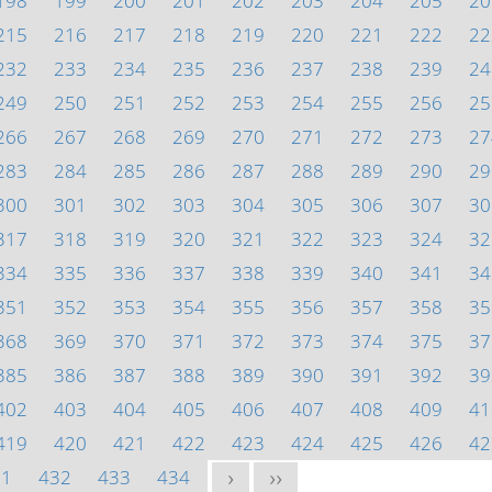
198
199
200
201
202
203
204
205
20
215
216
217
218
219
220
221
222
22
232
233
234
235
236
237
238
239
24
249
250
251
252
253
254
255
256
25
266
267
268
269
270
271
272
273
27
283
284
285
286
287
288
289
290
29
300
301
302
303
304
305
306
307
30
317
318
319
320
321
322
323
324
32
334
335
336
337
338
339
340
341
34
351
352
353
354
355
356
357
358
35
368
369
370
371
372
373
374
375
37
385
386
387
388
389
390
391
392
39
402
403
404
405
406
407
408
409
41
419
420
421
422
423
424
425
426
42
31
432
433
434
>
>>