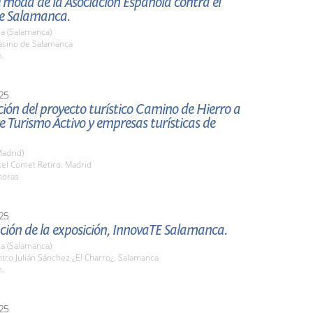
e moda de la Asociación Española contra el
e Salamanca.
a (Salamanca)
sino de Salamanca
h.
25
ión del proyecto turístico Camino de Hierro a
 Turismo Activo y empresas turísticas de
adrid)
tel Comet Retiro. Madrid
horas
25
ción de la exposición, InnovaTE Salamanca.
a (Salamanca)
tro Julián Sánchez ¿El Charro¿. Salamanca
h.
25