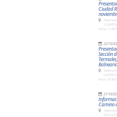
Presentac
Ciudad Ro
noviemb
Salamanc
LUGAR Sa
Hora: 11,00 
22/10/20
Presentac
Sección d
Termales,
Balneari
Salamanc
LUGAR Sa
Hora: 10:30 
21/10/20
Informaci
Camino d
Salamanc
Oficina P