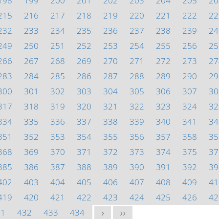
198
199
200
201
202
203
204
205
20
215
216
217
218
219
220
221
222
22
232
233
234
235
236
237
238
239
24
249
250
251
252
253
254
255
256
25
266
267
268
269
270
271
272
273
27
283
284
285
286
287
288
289
290
29
300
301
302
303
304
305
306
307
30
317
318
319
320
321
322
323
324
32
334
335
336
337
338
339
340
341
34
351
352
353
354
355
356
357
358
35
368
369
370
371
372
373
374
375
37
385
386
387
388
389
390
391
392
39
402
403
404
405
406
407
408
409
41
419
420
421
422
423
424
425
426
42
31
432
433
434
>
>>