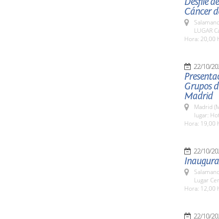
Desfile d
Cáncer d
Salamanc
LUGAR Ca
Hora: 20,00 
22/10/20
Presentac
Grupos de
Madrid
Madrid (M
lugar: Ho
Hora: 19,00 
22/10/20
Inaugura
Salamanc
Lugar Cen
Hora: 12,00 
22/10/20