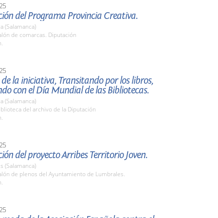
25
ión del Programa Provincia Creativa.
a (Salamanca)
lón de comarcas. Diputación
h.
25
de la iniciativa, Transitando por los libros,
ndo con el Día Mundial de las Bibliotecas.
a (Salamanca)
lioteca del archivo de la Diputación
h.
25
ión del proyecto Arribes Territorio Joven.
s (Salamanca)
lón de plenos del Ayuntamiento de Lumbrales.
h.
25