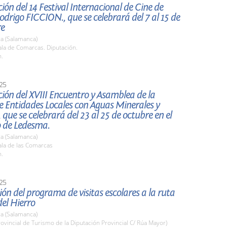
ión del 14 Festival Internacional de Cine de
drigo FICCION., que se celebrará del 7 al 15 de
re
a (Salamanca)
la de Comarcas. Diputación.
h.
25
ión del XVIII Encuentro y Asamblea de la
e Entidades Locales con Aguas Minerales y
 que se celebrará del 23 al 25 de octubre en el
o de Ledesma.
a (Salamanca)
la de las Comarcas
h.
25
ón del programa de visitas escolares a la ruta
el Hierro
a (Salamanca)
rovincial de Turismo de la Diputación Provincial C/ Rúa Mayor)