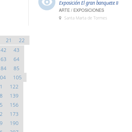
Exposición El gran banquete II
ARTE / EXPOSICIONES
Santa Marta de Tormes
21
22
42
43
63
64
84
85
04
105
1
122
8
139
5
156
2
173
9
190