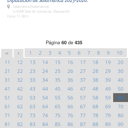
Diputación de Salamanca 2025-2026.
Salamanca (Salamanca)
LUGAR Sala de comarcas. Diputación
Hora: 11:30 h
Página
60
de
435
1
2
3
4
5
6
7
8
9
10
<<
<
11
12
13
14
15
16
17
18
19
20
21
22
23
24
25
26
27
28
29
30
31
32
33
34
35
36
37
38
39
40
41
42
43
44
45
46
47
48
49
50
51
52
53
54
55
56
57
58
59
60
61
62
63
64
65
66
67
68
69
70
71
72
73
74
75
76
77
78
79
80
81
82
83
84
85
86
87
88
89
90