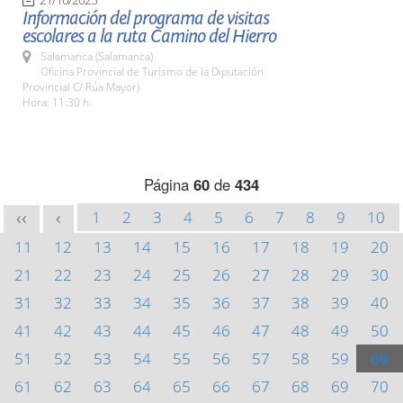
Información del programa de visitas
escolares a la ruta Camino del Hierro
Salamanca (Salamanca)
Oficina Provincial de Turismo de la Diputación
Provincial C/ Rúa Mayor)
Hora: 11:30 h.
Página
60
de
434
1
2
3
4
5
6
7
8
9
10
<<
<
11
12
13
14
15
16
17
18
19
20
21
22
23
24
25
26
27
28
29
30
31
32
33
34
35
36
37
38
39
40
41
42
43
44
45
46
47
48
49
50
51
52
53
54
55
56
57
58
59
60
61
62
63
64
65
66
67
68
69
70