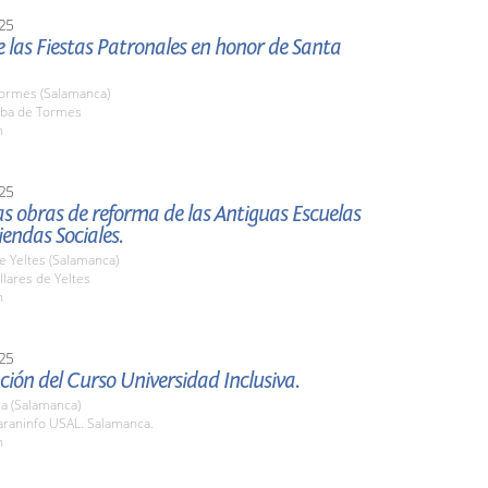
25
 las Fiestas Patronales en honor de Santa
Tormes (Salamanca)
ba de Tormes
h
25
las obras de reforma de las Antiguas Escuelas
endas Sociales.
de Yeltes (Salamanca)
lares de Yeltes
h
25
ión del Curso Universidad Inclusiva.
a (Salamanca)
raninfo USAL. Salamanca.
h