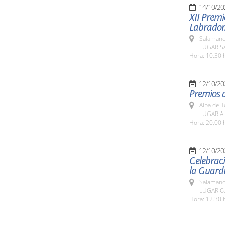
14/10/20
XII Premi
Labrador
Salamanc
LUGAR Sa
Hora: 10,30 
12/10/20
Premios d
Alba de 
LUGAR Al
Hora: 20,00 
12/10/20
Celebraci
la Guardi
Salamanc
LUGAR Co
Hora: 12.30 