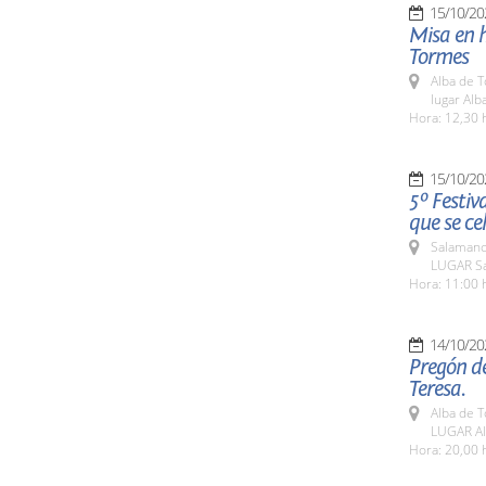
15/10/20
Misa en h
Tormes
Alba de 
lugar Al
Hora: 12,30 
15/10/20
5º Festiv
que se ce
Salamanc
LUGAR Sa
Hora: 11:00 
14/10/20
Pregón de
Teresa.
Alba de 
LUGAR Al
Hora: 20,00 