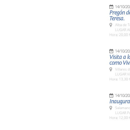
14/10/20
Pregón de
Teresa.
Alba de 
LUGAR Al
Hora: 20,00 
14/10/20
Visita a 
como Vivi
Villares 
LUGAR Vil
Hora: 13,30 
14/10/20
Inaugurac
Salamanc
LUGAR Pa
Hora: 12,00 