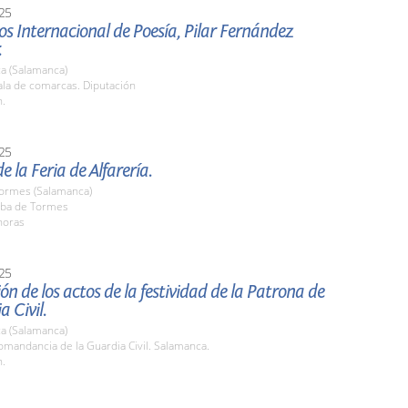
25
os Internacional de Poesía, Pilar Fernández
.
a (Salamanca)
la de comarcas. Diputación
h.
25
e la Feria de Alfarería.
Tormes (Salamanca)
ba de Tormes
horas
25
ón de los actos de la festividad de la Patrona de
a Civil.
a (Salamanca)
mandancia de la Guardia Civil. Salamanca.
h.