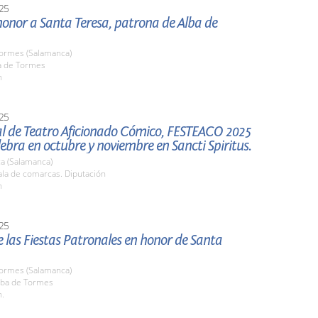
25
onor a Santa Teresa, patrona de Alba de
Tormes (Salamanca)
ba de Tormes
h
25
al de Teatro Aficionado Cómico, FESTEACO 2025
lebra en octubre y noviembre en Sancti Spiritus.
a (Salamanca)
la de comarcas. Diputación
h
25
 las Fiestas Patronales en honor de Santa
Tormes (Salamanca)
ba de Tormes
h.