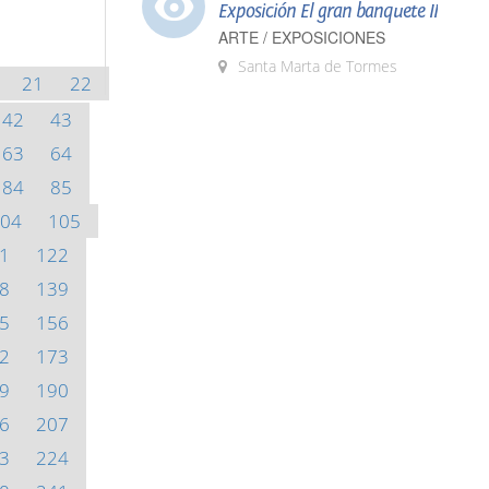
Exposición El gran banquete II
ARTE / EXPOSICIONES
Santa Marta de Tormes
21
22
42
43
63
64
84
85
04
105
1
122
8
139
5
156
2
173
9
190
6
207
3
224