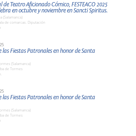
al de Teatro Aficionado Cómico, FESTEACO 2025
lebra en octubre y noviembre en Sancti Spiritus.
a (Salamanca)
la de comarcas. Diputación
h
25
 las Fiestas Patronales en honor de Santa
Tormes (Salamanca)
ba de Tormes
h.
25
 las Fiestas Patronales en honor de Santa
Tormes (Salamanca)
ba de Tormes
h