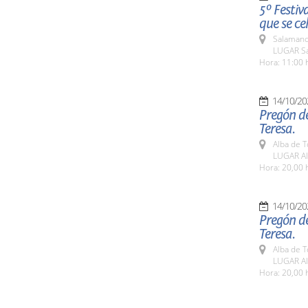
5º Festiv
que se ce
Salamanc
LUGAR Sa
Hora: 11:00 
14/10/20
Pregón de
Teresa.
Alba de 
LUGAR Al
Hora: 20,00 
14/10/20
Pregón de
Teresa.
Alba de 
LUGAR Al
Hora: 20,00 