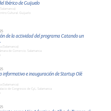
el Ibérico de Guijuelo
(Salamanca)
tro Cultural. Guijuelo
25
ión de la actividad del programa Catando un
.
a (Salamanca)
mara de Comercio. Salamanca
h
25
 informativo e inauguración de Startup Olé
a (Salamanca)
lacio de Congresos de CyL. Salamanca
h
25