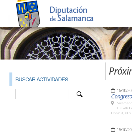
Próxi
BUSCAR ACTIVIDADES
16/10/20
Congreso
Salamanc
LUGAR Ce
Hora: 9,30 h.
16/10/20