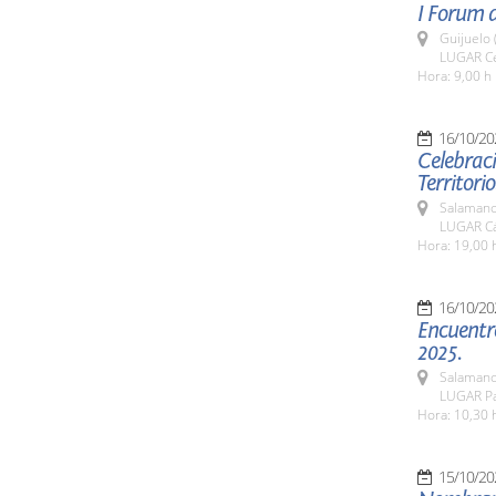
I Forum d
Guijuelo 
LUGAR Cen
Hora: 9,00 h
16/10/20
Celebrac
Territorio
Salamanc
LUGAR Cá
Hora: 19,00 
16/10/20
Encuentro
2025.
Salamanc
LUGAR Pa
Hora: 10,30 
15/10/20