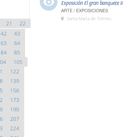
Exposición El gran banquete II
ARTE / EXPOSICIONES
Santa Marta de Tormes
21
22
42
43
63
64
84
85
04
105
1
122
8
139
5
156
2
173
9
190
6
207
3
224