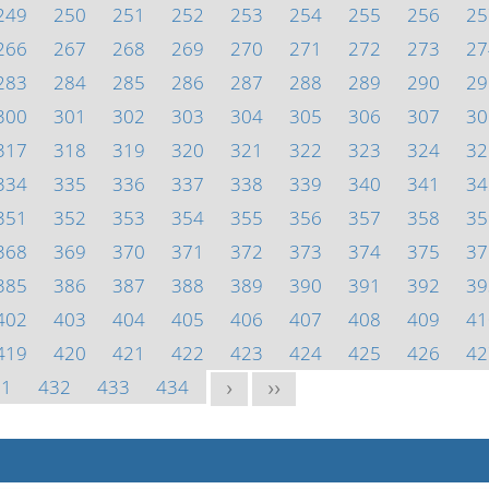
249
250
251
252
253
254
255
256
25
266
267
268
269
270
271
272
273
27
283
284
285
286
287
288
289
290
29
300
301
302
303
304
305
306
307
30
317
318
319
320
321
322
323
324
32
334
335
336
337
338
339
340
341
34
351
352
353
354
355
356
357
358
35
368
369
370
371
372
373
374
375
37
385
386
387
388
389
390
391
392
39
402
403
404
405
406
407
408
409
41
419
420
421
422
423
424
425
426
42
31
432
433
434
>
>>