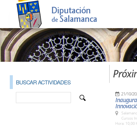
Próxi
BUSCAR ACTIVIDADES
21/10/20
Inaugurac
Innovació
Salamanc
Cursos I
Hora: 10,00 