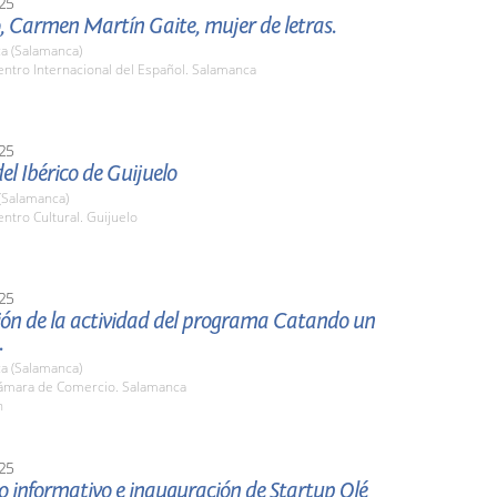
25
, Carmen Martín Gaite, mujer de letras.
a (Salamanca)
ntro Internacional del Español. Salamanca
25
el Ibérico de Guijuelo
(Salamanca)
tro Cultural. Guijuelo
25
ión de la actividad del programa Catando un
.
a (Salamanca)
mara de Comercio. Salamanca
h
25
 informativo e inauguración de Startup Olé