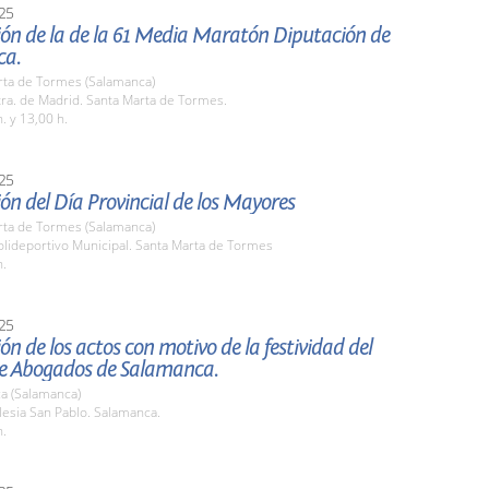
25
ión de la de la 61 Media Maratón Diputación de
ca.
rta de Tormes (Salamanca)
ra. de Madrid. Santa Marta de Tormes.
. y 13,00 h.
25
ón del Día Provincial de los Mayores
rta de Tormes (Salamanca)
lideportivo Municipal. Santa Marta de Tormes
h.
25
ón de los actos con motivo de la festividad del
de Abogados de Salamanca.
a (Salamanca)
esia San Pablo. Salamanca.
h.