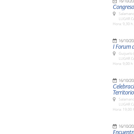
16/10/20
Congreso
Salamanc
LUGAR Ce
Hora: 9,30 h.
16/10/20
I Forum d
Guijuelo 
LUGAR Cen
Hora: 9,00 h
16/10/20
Celebrac
Territorio
Salamanc
LUGAR Cá
Hora: 19,00 
16/10/20
Encuentro