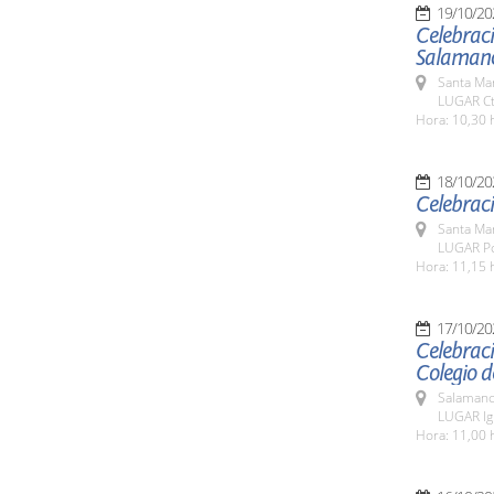
19/10/20
Celebrac
Salaman
Santa Ma
LUGAR Ct
Hora: 10,30 h
18/10/20
Celebraci
Santa Ma
LUGAR Po
Hora: 11,15 
17/10/20
Celebraci
Colegio 
Salamanc
LUGAR Igl
Hora: 11,00 