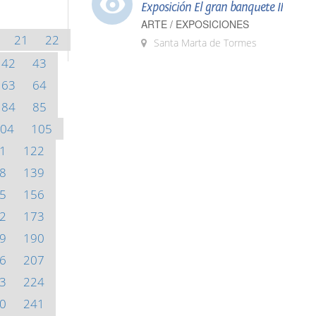
Exposición El gran banquete II
ARTE / EXPOSICIONES
21
22
Santa Marta de Tormes
42
43
63
64
84
85
04
105
1
122
8
139
5
156
2
173
9
190
6
207
3
224
0
241