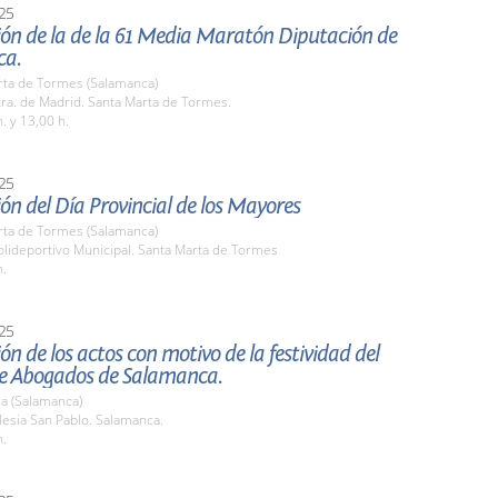
25
ión de la de la 61 Media Maratón Diputación de
ca.
rta de Tormes (Salamanca)
ra. de Madrid. Santa Marta de Tormes.
. y 13,00 h.
25
ón del Día Provincial de los Mayores
rta de Tormes (Salamanca)
lideportivo Municipal. Santa Marta de Tormes
h.
25
ón de los actos con motivo de la festividad del
de Abogados de Salamanca.
a (Salamanca)
esia San Pablo. Salamanca.
h.