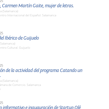
25
, Carmen Martín Gaite, mujer de letras.
a (Salamanca)
ntro Internacional del Español. Salamanca
25
el Ibérico de Guijuelo
(Salamanca)
tro Cultural. Guijuelo
25
ión de la actividad del programa Catando un
.
a (Salamanca)
mara de Comercio. Salamanca
h
25
 informativo e inauguración de Startup Olé