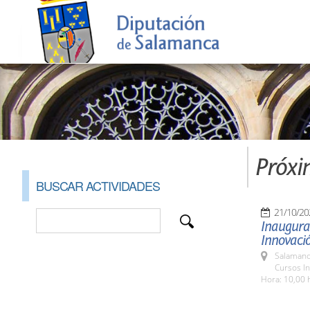
Próxi
BUSCAR ACTIVIDADES
21/10/20
Inaugurac
Innovació
Salamanc
Cursos I
Hora: 10,00 