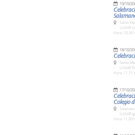
19/10/20
Celebrac
Salaman
Santa Ma
LUGAR Ct
Hora: 10,30 h
18/10/20
Celebraci
Santa Ma
LUGAR Po
Hora: 11,15 
17/10/20
Celebraci
Colegio 
Salamanc
LUGAR Igl
Hora: 11,00 