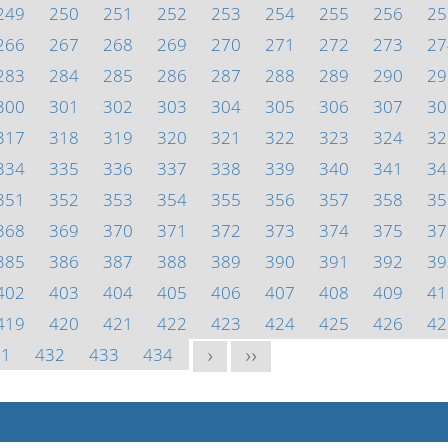
249
250
251
252
253
254
255
256
25
266
267
268
269
270
271
272
273
27
283
284
285
286
287
288
289
290
29
300
301
302
303
304
305
306
307
30
317
318
319
320
321
322
323
324
32
334
335
336
337
338
339
340
341
34
351
352
353
354
355
356
357
358
35
368
369
370
371
372
373
374
375
37
385
386
387
388
389
390
391
392
39
402
403
404
405
406
407
408
409
41
419
420
421
422
423
424
425
426
42
31
432
433
434
>
>>