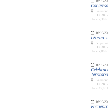
16/10/20
Congreso
Salamanc
LUGAR Ce
Hora: 9,30 h.
16/10/20
I Forum d
Guijuelo 
LUGAR Cen
Hora: 9,00 h
16/10/20
Celebrac
Territorio
Salamanc
LUGAR Cá
Hora: 19,00 
16/10/20
Encuentro