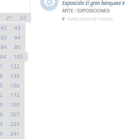
Exposición El gran banquete II
ARTE / EXPOSICIONES
21
22
Santa Marta de Tormes
42
43
63
64
84
85
04
105
1
122
8
139
5
156
2
173
9
190
6
207
3
224
0
241