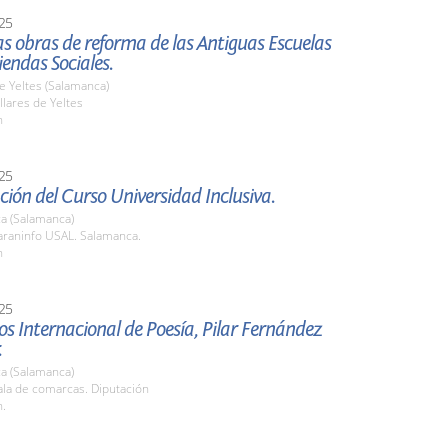
25
las obras de reforma de las Antiguas Escuelas
endas Sociales.
de Yeltes (Salamanca)
lares de Yeltes
h
25
ión del Curso Universidad Inclusiva.
a (Salamanca)
raninfo USAL. Salamanca.
h
25
os Internacional de Poesía, Pilar Fernández
.
a (Salamanca)
la de comarcas. Diputación
h.