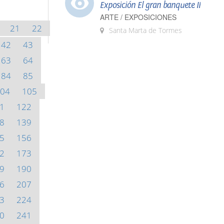
Exposición El gran banquete II
ARTE / EXPOSICIONES
21
22
Santa Marta de Tormes
42
43
63
64
84
85
04
105
1
122
8
139
5
156
2
173
9
190
6
207
3
224
0
241