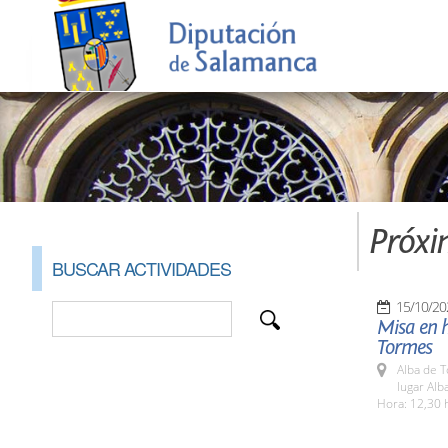
Próxi
BUSCAR ACTIVIDADES
15/10/20
Misa en h
Tormes
Alba de 
lugar Al
Hora: 12,30 