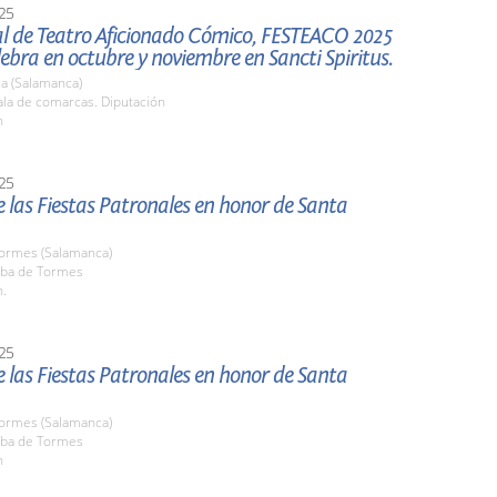
25
al de Teatro Aficionado Cómico, FESTEACO 2025
lebra en octubre y noviembre en Sancti Spiritus.
a (Salamanca)
la de comarcas. Diputación
h
25
 las Fiestas Patronales en honor de Santa
Tormes (Salamanca)
ba de Tormes
h.
25
 las Fiestas Patronales en honor de Santa
Tormes (Salamanca)
ba de Tormes
h