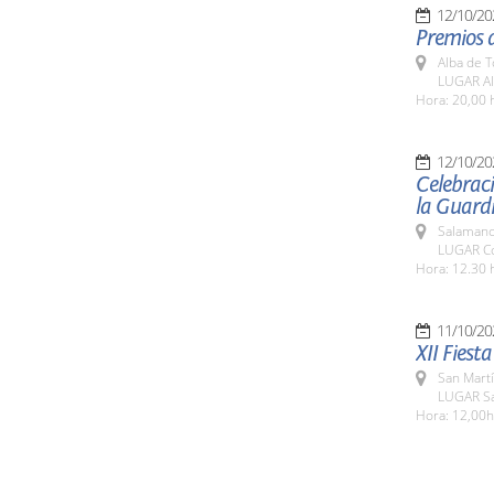
12/10/20
Premios d
Alba de 
LUGAR Al
Hora: 20,00 
12/10/20
Celebraci
la Guardi
Salamanc
LUGAR Co
Hora: 12.30 
11/10/20
XII Fiest
San Martí
LUGAR Sa
Hora: 12,00h