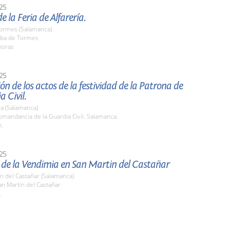
25
e la Feria de Alfarería.
Tormes (Salamanca)
ba de Tormes
horas
25
ón de los actos de la festividad de la Patrona de
a Civil.
a (Salamanca)
mandancia de la Guardia Civil. Salamanca.
h.
25
a de la Vendimia en San Martin del Castañar
n del Castañar (Salamanca)
n Martín del Castañar
.