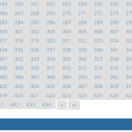
249
250
251
252
253
254
255
256
25
266
267
268
269
270
271
272
273
27
283
284
285
286
287
288
289
290
29
300
301
302
303
304
305
306
307
30
317
318
319
320
321
322
323
324
32
334
335
336
337
338
339
340
341
34
351
352
353
354
355
356
357
358
35
368
369
370
371
372
373
374
375
37
385
386
387
388
389
390
391
392
39
402
403
404
405
406
407
408
409
41
419
420
421
422
423
424
425
426
42
31
432
433
434
>
>>